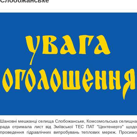
Слобожанське
Шановні мешканці селища Слобожанське, Комсомольська селищна
рада отримала лист від Зміївської ТЕС ПАТ "Центенерго" щодо
проведення гідравлічних випробувань теплових мереж. Просимо