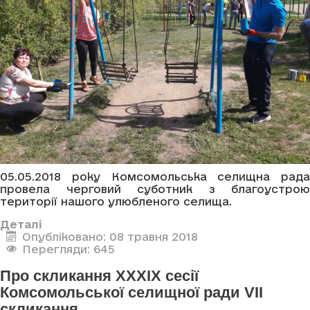
05.05.2018 року Комсомольська селищна рада
провела черговий суботник з благоустрою
території нашого улюбленого селища.
Деталі
Опубліковано: 08 травня 2018
Перегляди: 645
Про скликання XXXIX сесії
Комсомольської селищної ради VII
скликання