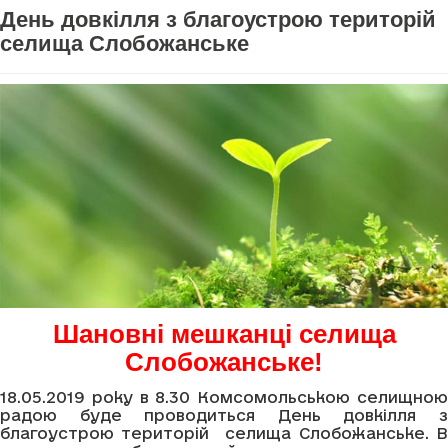
День довкілля з благоустрою територій
селища Слобожанське
Шановні мешканці селища
Слобожанське!
18.05.2019 року в 8.30 Комсомольською селищною
радою буде проводиться День довкілля з
благоустрою територій селища Слобожанське. В