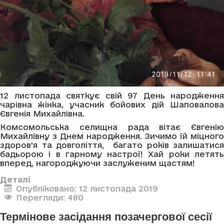
12 листопада святкує свій 97 День народження
чарівна жінка, учасник бойових дій Шаповалова
Євгенія Михайлівна.
Комсомольська селищна рада вітає Євгенію
Михайлівну з Днем народження. Зичимо їй міцного
здоров'я та довголіття, багато років залишатися
бадьорою і в гарному настрої! Хай роки летять
вперед, нагороджуючи заслуженим щастям!
Деталі
Опубліковано: 12 листопада 2019
Перегляди: 480
Термінове засідання позачергової сесії