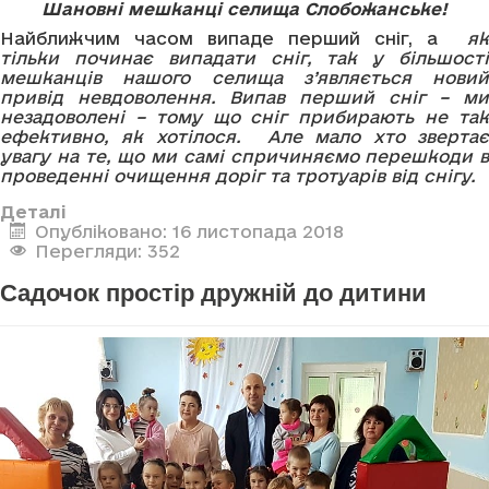
Шановні мешканці селища Слобожанське!
Найближчим часом випаде перший сніг, а
як
тільки починає випадати сніг, так у більшості
мешканців нашого селища з’являється новий
привід невдоволення. Випав перший сніг – ми
незадоволені – тому що сніг прибирають не так
ефективно, як хотілося. Але мало хто звертає
увагу на те, що ми самі спричиняємо перешкоди в
проведенні очищення доріг та тротуарів від снігу.
Деталі
Опубліковано: 16 листопада 2018
Перегляди: 352
Садочок простір дружній до дитини