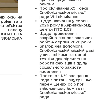
району
Про скликання XCII сесії
Слобожанської міської
ради VIII скликання
ніх осіб на
Щодо навчання у серпні
 років та з
2026 року в Харківському
а об'єктах
центрі ПТО ДСЗ
ію надану
Щодо проведення
ГІОНАЛЬНА
аварійно-відновлювальних
"ІЗЮМСЬКА
робіт 4 серпня 2026 року
Благодійна допомога
Слобожанській міській раді
у вигляді комп’ютерної
техніки для підсилення
роботи фахівців відділу
соціального захисту
населення
Протокол №2 засідання
Ради з питань внутрішньо
переміщених осіб при
виконавчому комітеті
Слобожанської міської
ради