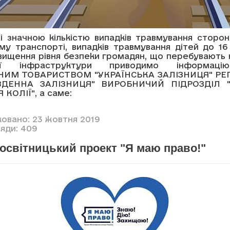
зі значною кількістю випадків травмування сторон
му транспорті, випадків травмування дітей до 16
вищення рівня безпеки громадян, що перебувають н
ної інфраструктури приводимо інформац
НИМ ТОВАРИСТВОМ "УКРАЇНСЬКА ЗАЛІЗНИЦЯ" РЕ
ІВДЕННА ЗАЛІЗНИЦЯ" ВИРОБНИЧИЙ ПІДРОЗДІЛ 
КОЛІЇ", а саме:
ковано: 23 жовтня 2019
яди: 409
освітницький проект "Я маю право!"