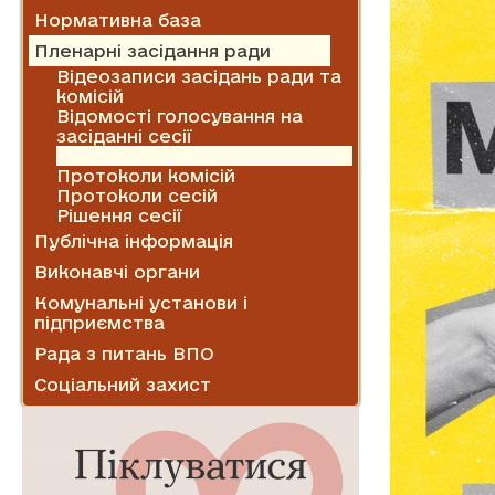
Нормативна база
Пленарні засідання ради
Відеозаписи засідань ради та
комісій
Відомості голосування на
засіданні сесії
Проекти рішень
Протоколи комісій
Протоколи сесій
Рішення сесії
Публічна інформація
Виконавчі органи
Комунальні установи і
підприємства
Рада з питань ВПО
Соціальний захист