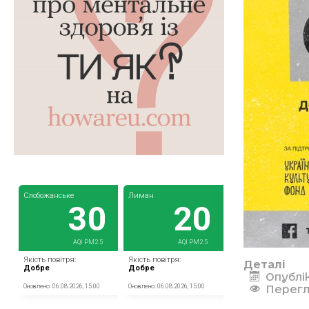
Деталі
Опублі
Перегл