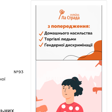
№93
ної
льних