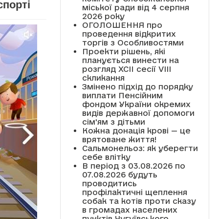
спорті
міської ради від 4 серпня
2026 року
ОГОЛОШЕННЯ про
проведення відкритих
торгів з Особливостями
Проекти рішень, які
планується винести на
розгляд XCII сесії VІІІ
скликання
Змінено підхід до порядку
виплати Пенсійним
фондом України окремих
видів державної допомоги
сім'ям з дітьми
Кожна донація крові — це
врятоване життя!
Сальмонельоз: як уберегти
себе влітку
В період з 03.08.2026 по
07.08.2026 будуть
проводитись
профілактичні щеплення
собак та котів проти сказу
в громадах населених
пунктів Чугуївського