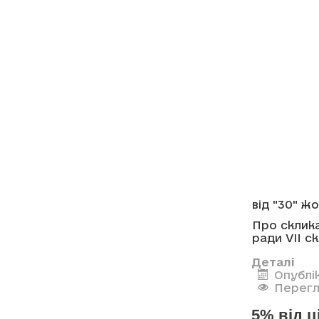
від "30" ж
Про склика
ради VII с
Деталі
Опублі
Перегл
5% від 