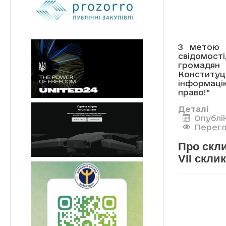
З метою ф
свідомост
громадян
Конституц
інформаці
право!"
Деталі
Опублі
Перегл
Про скли
VII скли