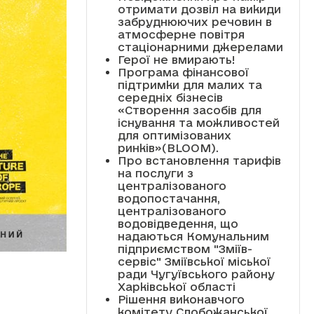
отримати дозвіл на викиди
забруднюючих речовин в
атмосферне повітря
стаціонарними джерелами
Герої не вмирають!
Програма фінансової
підтримки для малих та
середніх бізнесів
«Створення засобів для
існування та можливостей
для оптимізованих
ринків»(BLOOM).
Про встановлення тарифів
на послуги з
централізованого
водопостачання,
централізованого
водовідведення, що
надаються Комунальним
підприємством "Зміїв-
сервіс" Зміївської міської
ради Чугуївського району
Харківської області
Рішення виконавчого
комітету Слобожанської