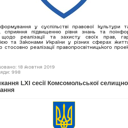
ормування у суспільстві правової культури т
і, сприяння підвищенню рівня знань та поінфо
 щодо реалізації та захисту своїх прав, гар
ією та Законами України у різних сферах житт
ю стосовно реалізації правопросвітницького прое
ковано: 18 жовтня 2019
яди: 998
кання LXI сесії Комсомольської селищно
кання