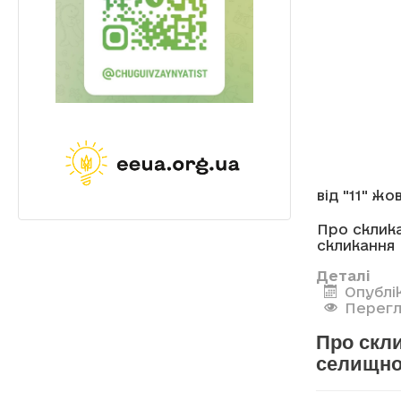
від "11" ж
Про склика
скликання
Деталі
Опублі
Перегл
Про скли
селищної