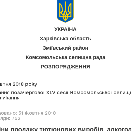
УКРАЇНА
Харківська область
Зміївський район
Комсомольська селищна рада
РОЗПОРЯДЖЕННЯ
овтня 2018 року
ння позачергової XLV сесії Комсомольської селищ
кликання
ковано: 31 жовтня 2018
яди: 752
ціни продажу тютюнових виробів, алкого