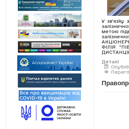
У зв'язку 
залізнично
метою під
залізнич
АКЦІОНЕР
ФІЛІЯ "П
ДИСТАНЦІЯ 
Деталі
Опублі
Перегл
Правопр