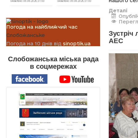
нашого сел
Деталі
Опублі
Перегл
Погода на найближчий час
Зустріч 
Слобожанське
АЕС
Погода на 10 днів від
sinoptik.ua
Слобожанська міська рада
в соцмережах