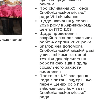
району
Про скликання XCII сесії
Слобожанської міської
ради VIII скликання
Щодо навчання у серпні
2026 року в Харківському
центрі ПТО ДСЗ
Щодо проведення
аварійно-відновлювальних
рисвячений
робіт 4 серпня 2026 року
Благодійна допомога
Слобожанській міській раді
у вигляді комп’ютерної
техніки для підсилення
роботи фахівців відділу
соціального захисту
населення
Протокол №2 засідання
Ради з питань внутрішньо
переміщених осіб при
виконавчому комітеті
Слобожанської міської
ради