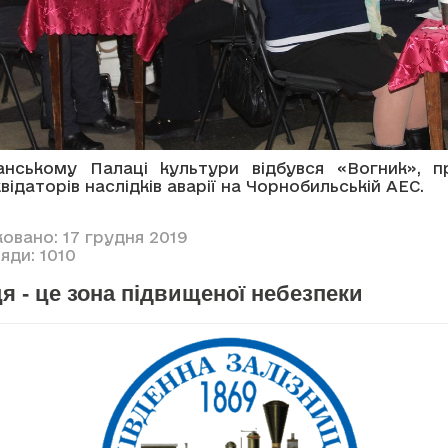
нському Палаці культури відбувся «Вогник», п
квідаторів наслідків аварії на Чорнобильській АЕС.
овано: 17 грудня 2019
яди: 1010
я - це зона підвищеної небезпеки