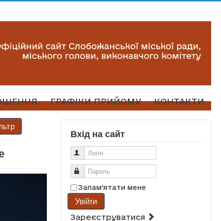
ОШЕННЯ
ГРАФІКИ ПРИЙОМУ
КОНТАКТИ
льтр
Вхід на сайт
е
Логін
Пароль
Запам'ятати мене
Увійти
Зареєструватися