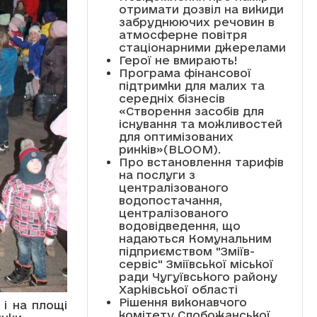
отримати дозвіл на викиди
забруднюючих речовин в
атмосферне повітря
стаціонарними джерелами
Герої не вмирають!
Програма фінансової
підтримки для малих та
середніх бізнесів
«Створення засобів для
існування та можливостей
для оптимізованих
ринків»(BLOOM).
Про встановлення тарифів
на послуги з
централізованого
водопостачання,
централізованого
водовідведення, що
надаються Комунальним
підприємством "Зміїв-
сервіс" Зміївської міської
ради Чугуївського району
Харківської області
Рішення виконавчого
і на площі
комітету Слобожанської