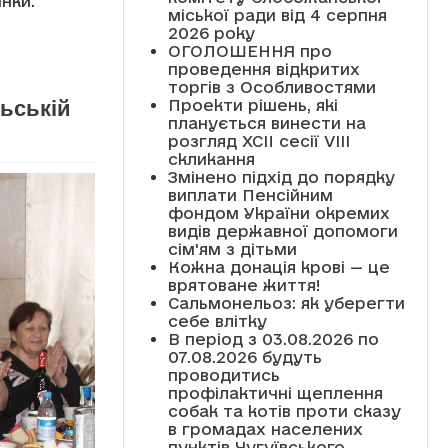
нки.
міської ради від 4 серпня
2026 року
ОГОЛОШЕННЯ про
проведення відкритих
торгів з Особливостями
Проекти рішень, які
льській
планується винести на
розгляд XCII сесії VІІІ
скликання
Змінено підхід до порядку
виплати Пенсійним
фондом України окремих
видів державної допомоги
сім'ям з дітьми
Кожна донація крові — це
врятоване життя!
Сальмонельоз: як уберегти
себе влітку
В період з 03.08.2026 по
07.08.2026 будуть
проводитись
профілактичні щеплення
собак та котів проти сказу
в громадах населених
пунктів Чугуївського