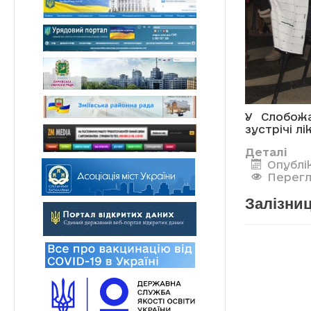
У Слобожа
зустрічі лі
Деталі
Опублік
Перегл
Залізниц