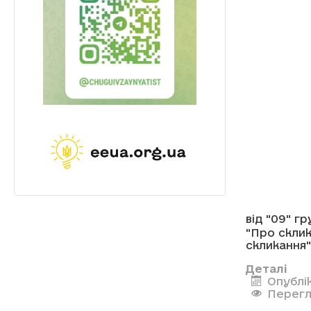
від "09" г
"Про склик
скликання"
Деталі
Опублік
Перегл