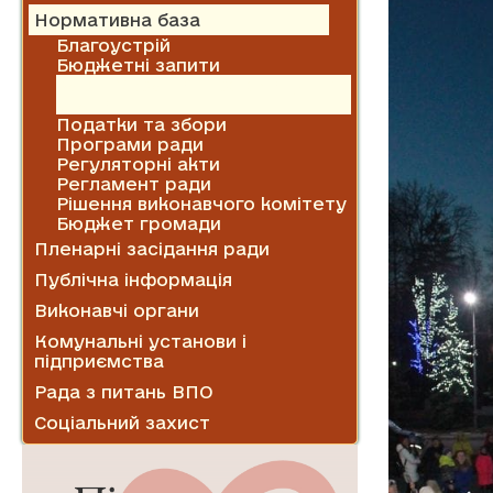
Нормативна база
Благоустрій
Бюджетні запити
Закон України "Про очищення
влади"
Податки та збори
Програми ради
Регуляторні акти
Регламент ради
Рішення виконавчого комітету
Бюджет громади
Пленарні засідання ради
Публічна інформація
Виконавчі органи
Комунальні установи і
підприємства
Рада з питань ВПО
Соціальний захист