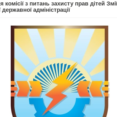
я комісії з питань захисту прав дітей Змі
 державної адміністрації