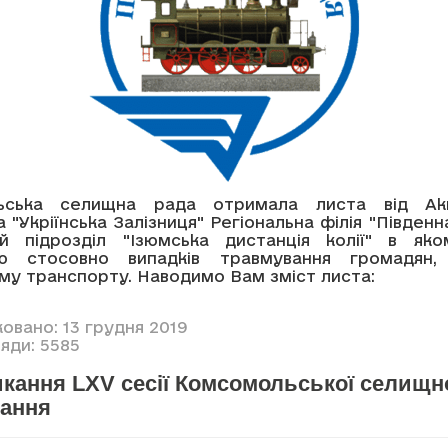
ьська селищна рада отримала листа від Акц
 "Укріїнська Залізниця" Регіональна філія "Південна
й підрозділ "Ізюмська дистанція колії" в як
ію стосовно випадків травмування громадян, 
му транспорту. Наводимо Вам зміст листа:
овано: 13 грудня 2019
яди: 5585
кання LXV сесії Комсомольської селищн
кання