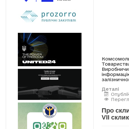
Комсомол
Товариства
Виробничи
інформац
залізнично
Деталі
Опублік
Перегл
Про скли
VII скли