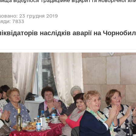
ища відбулося традиційне відкриття новорічної яли
ковано: 23 грудня 2019
яди: 7833
ліквідаторів наслідків аварії на Чорноби