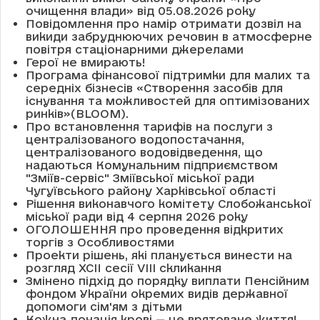
очищення влади» від 05.08.2026 року
Повідомлення про намір отримати дозвіл на
викиди забруднюючих речовин в атмосферне
повітря стаціонарними джерелами
Герої не вмирають!
Програма фінансової підтримки для малих та
середніх бізнесів «Створення засобів для
існування та можливостей для оптимізованих
ринків»(BLOOM).
Про встановлення тарифів на послуги з
централізованого водопостачання,
централізованого водовідведення, що
надаються Комунальним підприємством
"Зміїв-сервіс" Зміївської міської ради
Чугуївського району Харківської області
Рішення виконавчого комітету Слобожанської
міської ради від 4 серпня 2026 року
ОГОЛОШЕННЯ про проведення відкритих
торгів з Особливостями
Проекти рішень, які планується винести на
розгляд XCII сесії VІІІ скликання
Змінено підхід до порядку виплати Пенсійним
фондом України окремих видів державної
допомоги сім'ям з дітьми
Кожна донація крові — це врятоване життя!