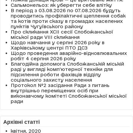
Сальмонельоз: як уберегти себе влітку
В період з 03.08.2026 по 07.08.2026 будуть
проводитись профілактичні щеплення собак
та котів проти сказу в громадах населених
пунктів Чугуївського району
Про скликання XCII сесії Слобожанської
міської ради VIII скликання
Щодо навчання у серпні 2026 року в
Харківському центрі ПТО ДСЗ
Щодо проведення аварійно-відновлювальних
робіт 4 серпня 2026 року
Благодійна допомога Слобожанській міській
раді у вигляді комп’ютерної техніки для
підсилення роботи фахівців відділу
соціального захисту населення
Протокол №2 засідання Ради з питань
внутрішньо переміщених осіб при
виконавчому комітеті Слобожанської міської
ради
Архівні статті
квітня, 2020