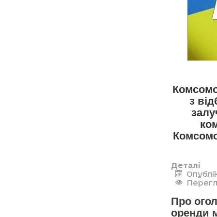
Комсомо
з від
залу
ко
Комсомо
Деталі
Опублі
Перегл
Про огол
оренди 