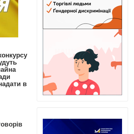
конкурсу
будуть
майна
ади
надати в
говорів