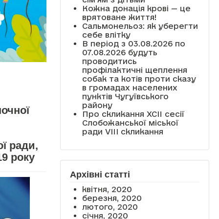
Кожна донація крові — це
врятоване життя!
Сальмонельоз: як уберегти
себе влітку
В період з 03.08.2026 по
07.08.2026 будуть
проводитись
профілактичні щеплення
собак та котів проти сказу
в громадах населених
пунктів Чугуївського
району
ночної
Про скликання XCII сесії
Слобожанської міської
ради VIII скликання
ї ради,
19 року
Архівні статті
квітня, 2020
березня, 2020
лютого, 2020
січня, 2020