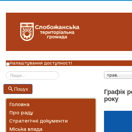
Налаштування доступності
трав.
Пошук
Пошук
Графік р
року
Головна
Про раду
Стратегічні документи
Міська влада