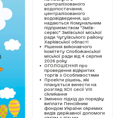
централізованого
водопостачання,
централізованого
водовідведення, що
надаються Комунальним
підприємством "Зміїв-
сервіс" Зміївської міської
ради Чугуївського району
Харківської області
Рішення виконавчого
комітету Слобожанської
міської ради від 4 серпня
2026 року
ОГОЛОШЕННЯ про
проведення відкритих
торгів з Особливостями
Проекти рішень, які
планується винести на
розгляд XCII сесії VІІІ
скликання
Змінено підхід до порядку
виплати Пенсійним
фондом України окремих
видів державної допомоги
сім'ям з дітьми