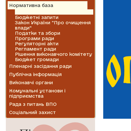
Нормативна база
Благоустрій
Бюджетні запити
Закон України "Про очищення
влади"
Податки та збори
Програми ради
Регуляторні акти
Регламент ради
Рішення виконавчого комітету
Бюджет громади
Пленарні засідання ради
Публічна інформація
Виконавчі органи
Комунальні установи і
підприємства
Рада з питань ВПО
Соціальний захист