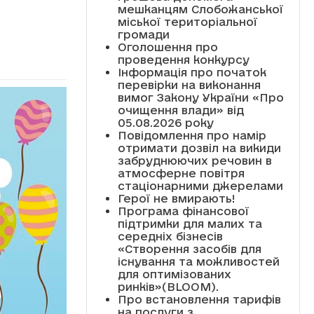
мешканцям Слобожанської
міської територіальної
громади
Оголошення про
проведення конкурсу
Інформація про початок
перевірки на виконання
вимог Закону України «Про
очищення влади» від
05.08.2026 року
Повідомлення про намір
отримати дозвіл на викиди
забруднюючих речовин в
атмосферне повітря
стаціонарними джерелами
Герої не вмирають!
Програма фінансової
підтримки для малих та
середніх бізнесів
«Створення засобів для
існування та можливостей
для оптимізованих
ринків»(BLOOM).
Про встановлення тарифів
на послуги з