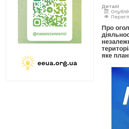
Деталі
Опублі
Перегл
Про огол
діяльнос
незалежн
територ
яке план