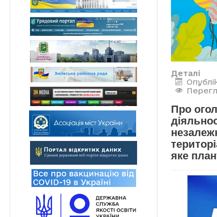
Деталі
Опублі
Перегл
Про огол
діяльнос
незалежн
територ
яке план