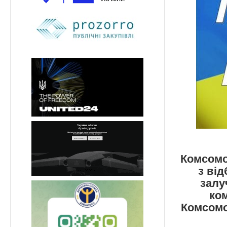
Комсомо
з від
залу
ко
Комсомо