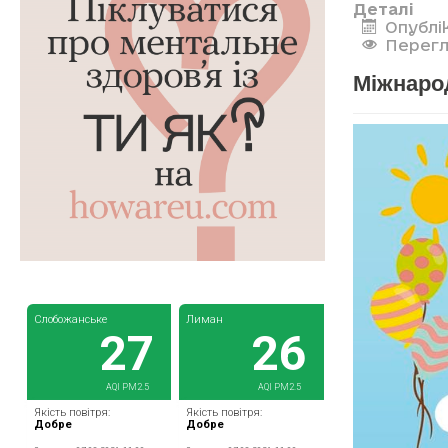
Деталі
Опублі
Перегл
Міжнаро