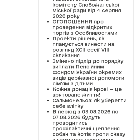
комітету Слобожанської
міської ради від 4 серпня
2026 року
ОГОЛОШЕННЯ про
проведення відкритих
торгів з Особливостями
Проекти рішень, які
планується винести на
розгляд XCII сесії VІІІ
скликання
Змінено підхід до порядку
виплати Пенсійним
фондом України окремих
видів державної допомоги
сім'ям з дітьми
Кожна донація крові — це
врятоване життя!
Сальмонельоз: як уберегти
себе влітку
В період з 03.08.2026 по
07.08.2026 будуть
проводитись
профілактичні щеплення
собак та котів проти сказу
в громадах населених