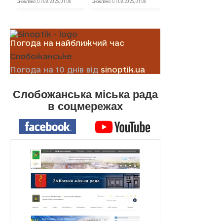
Погода на найближчий час
Слобожанське
Погода на 10 днів від
sinoptik.ua
Слобожанська міська рада
в соцмережах