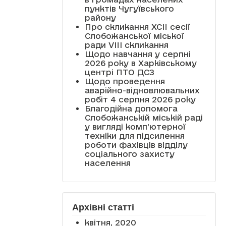
пунктів Чугуївського
району
Про скликання XCII сесії
Слобожанської міської
ради VIII скликання
Щодо навчання у серпні
2026 року в Харківському
центрі ПТО ДСЗ
Щодо проведення
аварійно-відновлювальних
робіт 4 серпня 2026 року
Благодійна допомога
Слобожанській міській раді
у вигляді комп’ютерної
техніки для підсилення
роботи фахівців відділу
соціального захисту
населення
Архівні статті
квітня, 2020