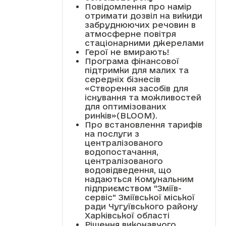
Повідомлення про намір
отримати дозвіл на викиди
забруднюючих речовин в
атмосферне повітря
стаціонарними джерелами
Герої не вмирають!
Програма фінансової
підтримки для малих та
середніх бізнесів
«Створення засобів для
існування та можливостей
для оптимізованих
ринків»(BLOOM).
Про встановлення тарифів
на послуги з
централізованого
водопостачання,
централізованого
водовідведення, що
надаються Комунальним
підприємством "Зміїв-
сервіс" Зміївської міської
ради Чугуївського району
Харківської області
Рішення виконавчого