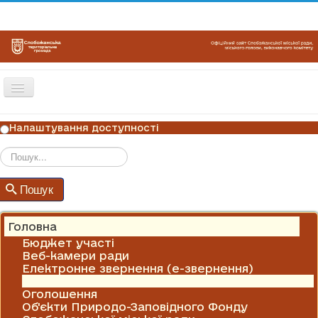
Перемикач
навігації
ГОЛОВНА
Налаштування доступності
НОВИНИ
ОГОЛОШЕННЯ
Пошук
Пошук
ГРАФІКИ ПРИЙОМУ
КОНТАКТИ
Головна
Бюджет участі
Веб-камери ради
Електронне звернення (е-звернення)
Новини
Оголошення
Об'єкти Природо-Заповідного Фонду