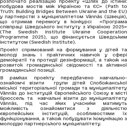
розпочато реалізацію проекту «Шлях до істини:
побудова мостів між Україною та ЄС» (Path to
Truth: Building Bridges Between Ukraine and the EU)
у партнерстві з муніципалітетом Vännäs (Швеція),
що отримав перемогу в конкурсі «Програма
співпраці Шведського інституту з Україною 2025»
(The Swedish Institute Ukraine Cooperation
Programme 2025), що фінансується Шведським
інститутом (Swedish Institute).
Проект спрямований на формування у дітей та
молоді знань і практичних навичок у сфері
демократії та протидії дезінформації, а також на
розвиток громадянської свідомості та активної
громадянської позиції.
В рамках проекту передбачено навчально-
ознайомчі візити групи дітей Слобожанської
міської територіальної громади та муніципалітету
Vännäs до інституцій Європейського Союзу в місті
Брюссель та навчальні візити до муніципалітету
Vännäs, під час яких учасники матимуть
можливість ознайомитися з діяльністю
європейських інституцій, особливостями їх
функціонування, а також побудувати комунікацію з
молоддю партнерського муніципалітету.