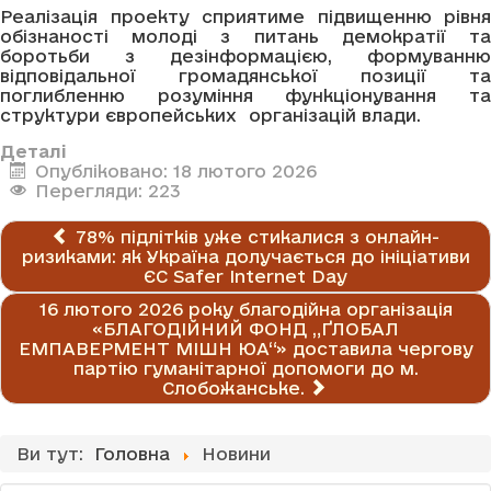
Реалізація проекту сприятиме підвищенню рівня
обізнаності молоді з питань демократії та
боротьби з дезінформацією, формуванню
відповідальної громадянської позиції та
поглибленню розуміння функціонування та
структури європейських організацій влади.
Деталі
Опубліковано: 18 лютого 2026
Перегляди: 223
78% підлітків уже стикалися з онлайн-
ризиками: як Україна долучається до ініціативи
ЄС Safer Internet Day
16 лютого 2026 року благодійна організація
«БЛАГОДІЙНИЙ ФОНД „ҐЛОБАЛ
ЕМПАВЕРМЕНТ МІШН ЮА“» доставила чергову
партію гуманітарної допомоги до м.
Слобожанське.
Ви тут:
Головна
Новини