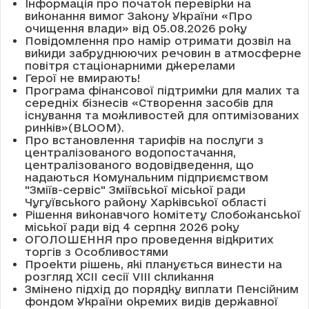
Інформація про початок перевірки на
виконання вимог Закону України «Про
очищення влади» від 05.08.2026 року
Повідомлення про намір отримати дозвіл на
викиди забруднюючих речовин в атмосферне
повітря стаціонарними джерелами
Герої не вмирають!
Програма фінансової підтримки для малих та
середніх бізнесів «Створення засобів для
існування та можливостей для оптимізованих
ринків»(BLOOM).
Про встановлення тарифів на послуги з
централізованого водопостачання,
централізованого водовідведення, що
надаються Комунальним підприємством
"Зміїв-сервіс" Зміївської міської ради
Чугуївського району Харківської області
Рішення виконавчого комітету Слобожанської
міської ради від 4 серпня 2026 року
ОГОЛОШЕННЯ про проведення відкритих
торгів з Особливостями
Проекти рішень, які планується винести на
розгляд XCII сесії VІІІ скликання
Змінено підхід до порядку виплати Пенсійним
фондом України окремих видів державної