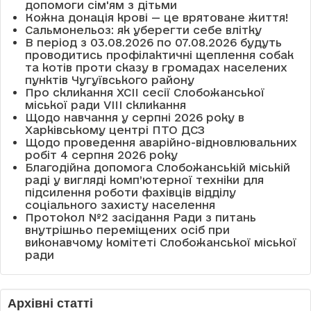
допомоги сім'ям з дітьми
Кожна донація крові — це врятоване життя!
Сальмонельоз: як уберегти себе влітку
В період з 03.08.2026 по 07.08.2026 будуть
проводитись профілактичні щеплення собак
та котів проти сказу в громадах населених
пунктів Чугуївського району
Про скликання XCII сесії Слобожанської
міської ради VIII скликання
Щодо навчання у серпні 2026 року в
Харківському центрі ПТО ДСЗ
Щодо проведення аварійно-відновлювальних
робіт 4 серпня 2026 року
Благодійна допомога Слобожанській міській
раді у вигляді комп’ютерної техніки для
підсилення роботи фахівців відділу
соціального захисту населення
Протокол №2 засідання Ради з питань
внутрішньо переміщених осіб при
виконавчому комітеті Слобожанської міської
ради
Архівні статті