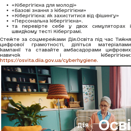
«Кібергігієна для молоді»
«Базові знання з кібергігієни»
«Кібергігієна: як захиститися від фішингу»
«Персональна кібергігієна»
.
та перевірте себе у двох
симуляторах
і
швидкому тесті
Кіберграмі
.
Стежте за соцмережами Дія.Освіта під час Тижня
цифрової грамотності, діліться матеріалами
кампанії та ставайте амбасадорами цифрових
навичок і кібергігієни:
https://osvita.diia.gov.ua/cyberhygiene.