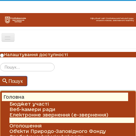
Перемикач
навігації
ГОЛОВНА
Налаштування доступності
НОВИНИ
ОГОЛОШЕННЯ
Пошук
Пошук
ГРАФІКИ ПРИЙОМУ
КОНТАКТИ
Головна
Бюджет участі
Веб-камери ради
Електронне звернення (е-звернення)
Новини
Оголошення
Об'єкти Природо-Заповідного Фонду