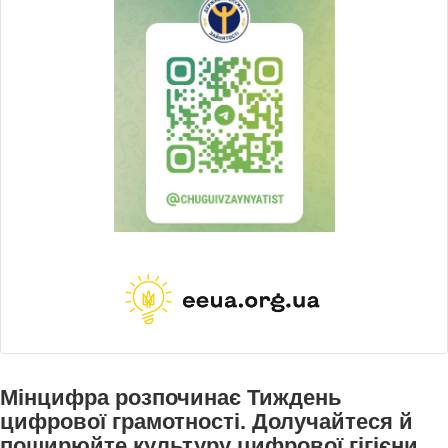
Мінцифра розпочинає Тиждень
цифрової грамотності. Долучайтеся й
поширюйте культуру цифрової гігієни