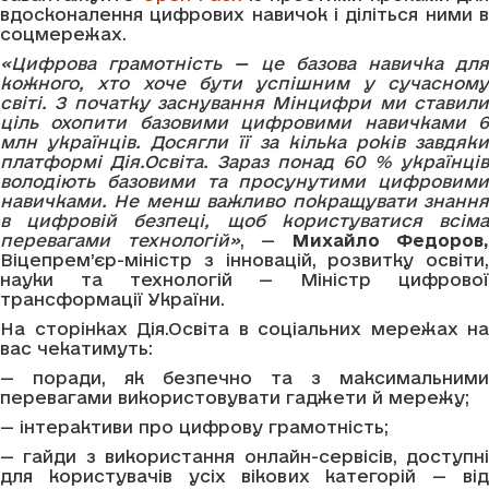
вдосконалення цифрових навичок і діліться ними в
соцмережах.
«Цифрова грамотність — це базова навичка для
кожного, хто хоче бути успішним у сучасному
світі. З початку заснування Мінцифри ми ставили
ціль охопити базовими цифровими навичками 6
млн українців. Досягли її за кілька років завдяки
платформі Дія.Освіта. Зараз понад 60 % українців
володіють базовими та просунутими цифровими
навичками. Не менш важливо покращувати знання
в цифровій безпеці, щоб користуватися всіма
перевагами технологій»
, —
Михайло Федоров,
Віцепрем’єр-міністр з інновацій, розвитку освіти,
науки та технологій — Міністр цифрової
трансформації України.
На сторінках Дія.Освіта в соціальних мережах на
вас чекатимуть:
— поради, як безпечно та з максимальними
перевагами використовувати гаджети й мережу;
— інтерактиви про цифрову грамотність;
— гайди з використання онлайн-сервісів, доступні
для користувачів усіх вікових категорій — від