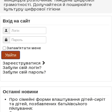
Мінцифра розпочинає Тиждень цифрової
грамотності. Долучайтеся й поширюйте
культуру цифрової гігієни
Вхід на сайт
Логін
Пароль
Запам'ятати мене
Увійти
Зареєструватися
Забули свій логін?
Забули свій пароль?
Останні новини
Про сімейні форми влаштування дітей-сиріт
та дітей, позбавлених батьківського
піклування: