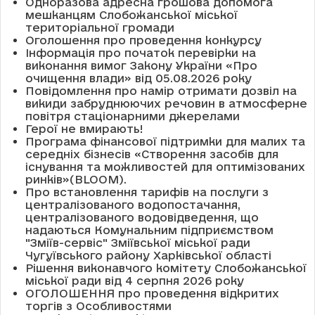
Одноразова адресна грошова допомога
мешканцям Слобожанської міської
територіальної громади
Оголошення про проведення конкурсу
Інформація про початок перевірки на
виконання вимог Закону України «Про
очищення влади» від 05.08.2026 року
Повідомлення про намір отримати дозвіл на
викиди забруднюючих речовин в атмосферне
повітря стаціонарними джерелами
Герої не вмирають!
Програма фінансової підтримки для малих та
середніх бізнесів «Створення засобів для
існування та можливостей для оптимізованих
ринків»(BLOOM).
Про встановлення тарифів на послуги з
централізованого водопостачання,
централізованого водовідведення, що
надаються Комунальним підприємством
"Зміїв-сервіс" Зміївської міської ради
Чугуївського району Харківської області
Рішення виконавчого комітету Слобожанської
міської ради від 4 серпня 2026 року
ОГОЛОШЕННЯ про проведення відкритих
торгів з Особливостями