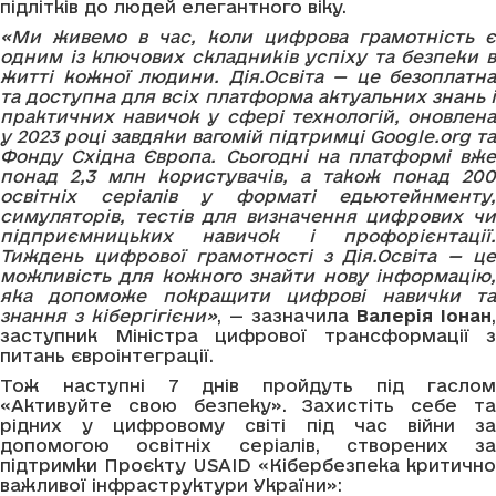
підлітків до людей елегантного віку.
«Ми живемо в час, коли цифрова грамотність є
одним із ключових складників успіху та безпеки в
житті кожної людини. Дія.Освіта — це безоплатна
та доступна для всіх платформа актуальних знань і
практичних навичок у сфері технологій, оновлена
у 2023 році завдяки вагомій підтримці Google.org та
Фонду Східна Європа. Сьогодні на платформі вже
понад 2,3 млн користувачів, а також понад 200
освітніх серіалів у форматі едьютейнменту,
симуляторів, тестів для визначення цифрових чи
підприємницьких навичок і профорієнтації.
Тиждень цифрової грамотності з Дія.Освіта — це
можливість для кожного знайти нову інформацію,
яка допоможе покращити цифрові навички та
знання з кібергігієни»
, — зазначила
Валерія Іонан
,
заступник Міністра цифрової трансформації з
питань євроінтеграції.
Тож наступні 7 днів пройдуть під гаслом
«Активуйте свою безпеку». Захистіть себе та
рідних у цифровому світі під час війни за
допомогою освітніх серіалів, створених за
підтримки Проєкту USAID «Кібербезпека критично
важливої інфраструктури України»: