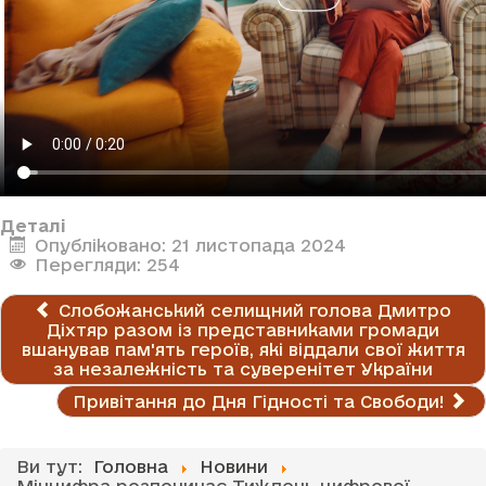
Деталі
Опубліковано: 21 листопада 2024
Перегляди: 254
Слобожанський селищний голова Дмитро
Діхтяр разом із представниками громади
вшанував пам'ять героїв, які віддали свої життя
за незалежність та суверенітет України
Привітання до Дня Гідності та Свободи!
Ви тут:
Головна
Новини