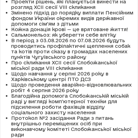
Проекти рішень, які планується винести на
розгляд XCII сесії VІІІ скликання
Змінено підхід до порядку виплати Пенсійним
фондом України окремих видів державної
допомоги сім'ям з дітьми
Кожна донація крові — це врятоване життя!
Сальмонельоз: як уберегти себе влітку
В період з 03.08.2026 по 07.08.2026 будуть
проводитись профілактичні щеплення собак
та котів проти сказу в громадах населених
пунктів Чугуївського району
Про скликання XCII сесії Слобожанської
міської ради VIII скликання
Щодо навчання у серпні 2026 року в
Харківському центрі ПТО ДСЗ
Щодо проведення аварійно-відновлювальних
робіт 4 серпня 2026 року
Благодійна допомога Слобожанській міській
раді у вигляді комп’ютерної техніки для
підсилення роботи фахівців відділу
соціального захисту населення
Протокол №2 засідання Ради з питань
внутрішньо переміщених осіб при
виконавчому комітеті Слобожанської міської
ради