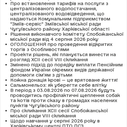
Про встановлення тарифів на послуги з
централізованого водопостачання,
централізованого водовідведення, що
надаються Комунальним підприємством
"Зміїв-сервіс" Зміївської міської ради
Чугуївського району Харківської області
Рішення виконавчого комітету Слобожанської
міської ради від 4 серпня 2026 року
ОГОЛОШЕННЯ про проведення відкритих
торгів з Особливостями
Проекти рішень, які планується винести на
розгляд XCII сесії VІІІ скликання
Змінено підхід до порядку виплати Пенсійним
фондом України окремих видів державної
допомоги сім'ям з дітьми
Кожна донація крові — це врятоване життя!
Сальмонельоз: як уберегти себе влітку
В період з 03.08.2026 по 07.08.2026 будуть
проводитись профілактичні щеплення собак
та котів проти сказу в громадах населених
пунктів Чугуївського району
Про скликання XCII сесії Слобожанської
міської ради VIII скликання
Щодо навчання у серпні 2026 року в
Харківському центрі ПТО ДСЗ