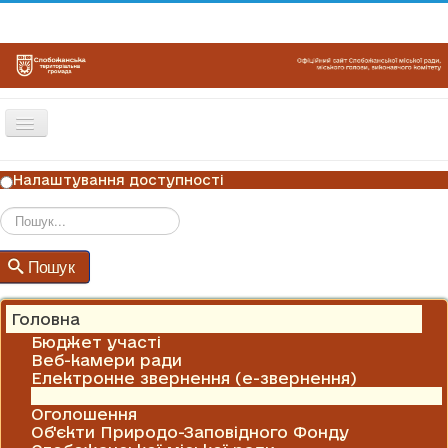
Перемикач
навігації
ГОЛОВНА
Налаштування доступності
НОВИНИ
ОГОЛОШЕННЯ
Пошук
Пошук
ГРАФІКИ ПРИЙОМУ
КОНТАКТИ
Головна
Бюджет участі
Веб-камери ради
Електронне звернення (е-звернення)
Новини
Оголошення
Об'єкти Природо-Заповідного Фонду