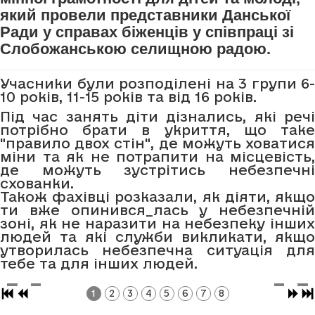
який провели представники Данської
Ради у справах біженців у співпраці зі
Слобожанською селищною радою.
Учасники були розподілені на 3 групи 6-
10 років, 11-15 років та від 16 років.
Під час занять діти дізнались, які речі
потрібно брати в укриття, що таке
"правило двох стін", де можуть ховатися
міни та як не потрапити на місцевість,
де можуть зустрітись небезпечні
схованки.
Також фахівці розказали, як діяти, якщо
ти вже опинився_лась у небезпечній
зоні, як не наразити на небезпеку інших
людей та які служби викликати, якщо
утворилась небезпечна ситуація для
тебе та для інших людей.
1
2
3
4
5
6
7
8