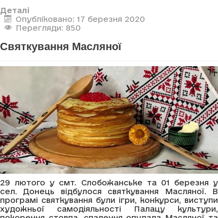
Деталі
Опубліковано: 17 березня 2020
Перегляди: 850
Святкування Масляної
29 лютого у смт. Слобожанське та 01 березня у
сел. Донець відбулося святкування Масляної. В
програмі святкування були ігри, конкурси, виступи
художньої самодіяльності Палацу культури,
покорення стовпа, спалення опудала Масляної та