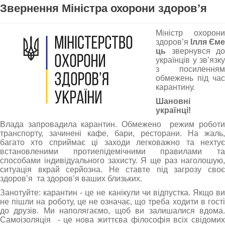
Звернення Міністра охорони здоров’я
Міністр охорони
здоров’я
Ілля Єме
ць
звернувся до
українців у зв’язку
з посиленням
обмежень під час
карантину.
Шановні
українці!
Влада запровадила карантин. Обмежено режим роботи
транспорту, зачинені кафе, бари, ресторани. На жаль,
багато хто сприймає ці заходи легковажно та нехтує
встановленими протиепідемічними правилами та
способами індивідуального захисту. Я ще раз наголошую,
ситуація вкрай серйозна. Не ставте під загрозу своє
здоров’я та здоров’я ваших близьких.
Занотуйте: карантин - це не канікули чи відпустка. Якщо ви
не пішли на роботу, це не означає, що треба ходити в гості
до друзів. Ми наполягаємо, щоб ви залишалися вдома.
Самоізоляція - це нова життєва філософія всіх свідомих