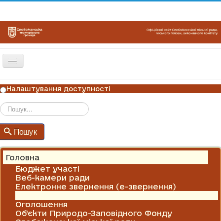
Перемикач
навігації
ГОЛОВНА
Налаштування доступності
НОВИНИ
ОГОЛОШЕННЯ
Пошук
Пошук
ГРАФІКИ ПРИЙОМУ
КОНТАКТИ
Головна
Бюджет участі
Веб-камери ради
Електронне звернення (е-звернення)
Новини
Оголошення
Об'єкти Природо-Заповідного Фонду