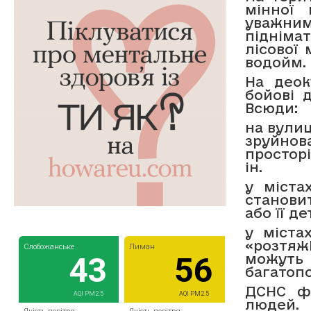
мінної 
уважними
підніма
лісової 
водойм.
На деок
бойові 
Всюди
:
на вулиц
зруйно
просторі
ін.
у міста
становит
або її д
у міста
«розтяж
можуть
багатоп
ДСНС фі
людей.