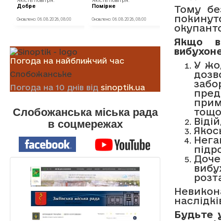
Тому бе
покинут
окупант
Якщо в
вибухон
Погода на найближчий час
У жо
доз
Слобожанське
заб
Погода на 10 днів від
sinoptik.ua
пред
прим
Слобожанська міська рада
тощо
Віді
в соцмережах
Якос
Нег
підро
Доче
виб
розт
Невико
наслідкі
Будьте 