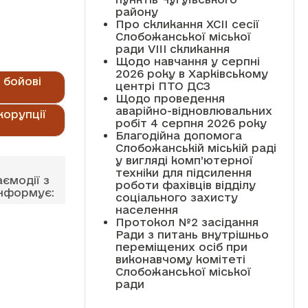
району
Про скликання XCII сесії
Слобожанської міської
ради VIII скликання
Щодо навчання у серпні
2026 року в Харківському
 бойові
центрі ПТО ДСЗ
Щодо проведення
аварійно-відновлювальних
корупції
робіт 4 серпня 2026 року
Благодійна допомога
Слобожанській міській раді
у вигляді комп’ютерної
техніки для підсилення
аємодії з
роботи фахівців відділу
інформує:
соціального захисту
населення
Протокол №2 засідання
Ради з питань внутрішньо
переміщених осіб при
виконавчому комітеті
Слобожанської міської
ради