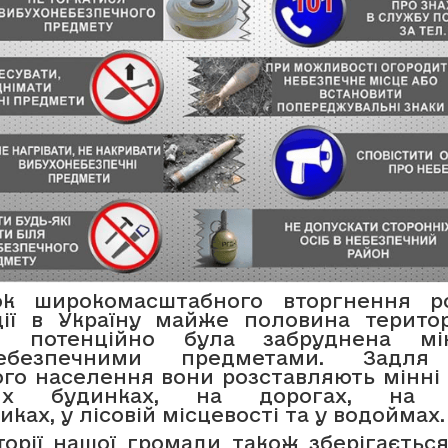
ок широкомасштабного вторгнення ро
ії в Україну майже половина територ
и потенційно була забруднена м
небезпечними предметами. Задля
ого населення вони розставляють мінні 
их будинках, на дорогах, на 
ках, у лісовій місцевості та у водоймах.
торії нашої громади також зберігається