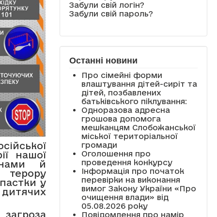
Забули свій логін?
Забули свій пароль?
Останні новини
Про сімейні форми
влаштування дітей-сиріт та
дітей, позбавлених
батьківського піклування:
Одноразова адресна
грошова допомога
мешканцям Слобожанської
міської територіальної
сійської
громади
Оголошення про
ії нашої
проведення конкурсу
інами й
Інформація про початок
 терору
перевірки на виконання
пастки у
вимог Закону України «Про
дитячих
очищення влади» від
05.08.2026 року
 загроза
Повідомлення про намір