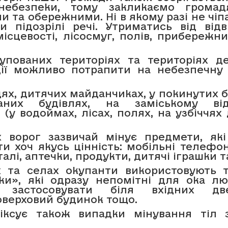
небезпеки, тому закликаємо грома
 та обережними. Ні в якому разі не чіп
ти підозрілі речі. Утриматись від відв
місцевості, лісосмуг, полів, прибережн
упованих територіях та територіях д
дії можливо потрапити на небезпечну 
ях, дитячих майданчиках, у покинутих 
ваних будівлях, на заміському від
 (у водоймах, лісах, полях, на узбіччях 
х ворог зазвичай мінує предмети, як
и хоч якусь цінність: мобільні телефо
еталі, аптечки, продукти, дитячі іграшки та
х та селах окупанти використовують т
ки», які одразу непомітні для ока лю
 застосовувати біля вхідних д
оверховий будинок тощо.
ксує також випадки мінування тіл 