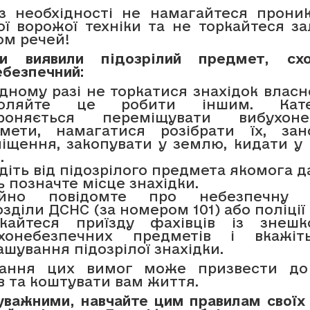
з необхідності не намагайтеся прони
ої ворожої техніки та не торкайтеся з
ом речей!
и виявили підозрілий предмет, сх
ебезпечний:
дному разі не торкатися знахідок власн
­воляйте це робити іншим. Кате
ороняється переміщувати вибухонеб
мети, намагатися розібрати їх, за
іщення, закопувати у землю, кидати у
.
йдіть від підозрілого предмета якомога да
ь позначте місце знахідки.
айно повідомте про небезпечну з
зділи ДСНС (за номером 101) або поліції 
кайтеся приїзду фахівців із знешк
ухонебезпечних предметів і вкажіт
ашування підозрілої знахідки.
нання цих вимог може призвести до
в та коштувати вам життя.
уважними
,
навчайте цим правилам своїх