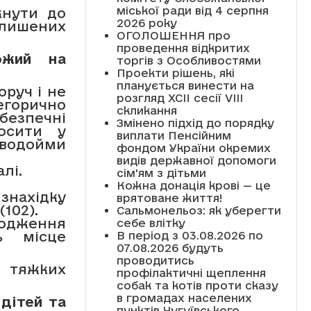
міської ради від 4 серпня
кнути до
2026 року
алишених
ОГОЛОШЕННЯ про
проведення відкритих
ожий на
торгів з Особливостями
Проекти рішень, які
планується винести на
оруч і не
розгляд XCII сесії VІІІ
горично
скликання
езпечні
Змінено підхід до порядку
носити у
виплати Пенсійним
 водойми
фондом України окремих
видів державної допомоги
лі.
сім'ям з дітьми
Кожна донація крові — це
нахідку
врятоване життя!
(102).
Сальмонельоз: як уберегти
одження
себе влітку
ь місце
В період з 03.08.2026 по
07.08.2026 будуть
проводитись
 тяжких
профілактичні щеплення
собак та котів проти сказу
в громадах населених
 дітей
та
пунктів Чугуївського