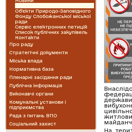
Новини
Оголошення
Об'єкти Природо-Заповідного
Фонду Слобожанської міської
ради
Сервіс електронних петицій
Список публічних закупівель
Контакти
Про раду
Стратегічні документи
Міська влада
Нормативна база
Пленарні засідання ради
Публічна інформація
Внаслід
федерац
Виконавчі органи
держав
Комунальні установи і
вибухо
підприємства
цивільн
Рада з питань ВПО
житлов
майданчи
Соціальний захист
На тери