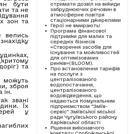
дян бути
отримати дозвіл на викиди
ати та не
забруднюючих речовин в
атмосферне повітря
ідування
стаціонарними джерелами
их зон та
Герої не вмирають!
Програма фінансової
е велись
підтримки для малих та
знахідку
середніх бізнесів
«Створення засобів для
існування та можливостей
будинках,
для оптимізованих
критому
ринків»(BLOOM).
доріг) та
Про встановлення тарифів
на послуги з
централізованого
і можуть
водопостачання,
ни, зброя
централізованого
 ін.
водовідведення, що
ак звані
надаються Комунальним
дини. Їх
підприємством "Зміїв-
верей у
сервіс" Зміївської міської
ради Чугуївського району
Харківської області
загиблих
Рішення виконавчого
комітету Слобожанської