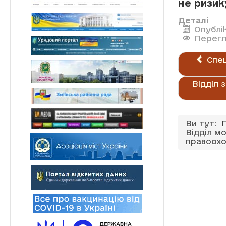
не ризик
Деталі
Опублі
Перегл
Спе
Відділ 
Ви тут:
Відділ мо
правоохо