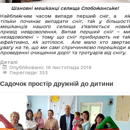
Шановні мешканці селища Слобожанське!
Найближчим часом випаде перший сніг, а
як
тільки починає випадати сніг, так у більшості
мешканців нашого селища з’являється новий
привід невдоволення. Випав перший сніг – ми
незадоволені – тому що сніг прибирають не так
ефективно, як хотілося. Але мало хто звертає
увагу на те, що ми самі спричиняємо перешкоди в
проведенні очищення доріг та тротуарів від снігу.
Деталі
Опубліковано: 16 листопада 2018
Перегляди: 353
Садочок простір дружній до дитини