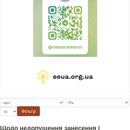
Фільтр
Щодо недопущення занесення і