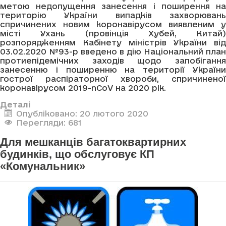
метою недопущення занесення і поширення на
територію України випадків захворювань
спричинених новим коронавірусом виявленим у
місті Ухань (провінція Хубей, Китай)
розпорядженням Кабінету міністрів України від
03.02.2020 №93-р введено в дію Національний план
протиепідемічних заходів щодо запобігання
занесенню і поширенню на території України
гострої распіраторної хвороби, спричиненої
коронавірусом 2019-nCoV на 2020 рік.
Деталі
Опубліковано: 20 лютого 2020
Перегляди: 681
Для мешканців багатоквартирних
будинків, що обслуговує КП
«Комунальник»