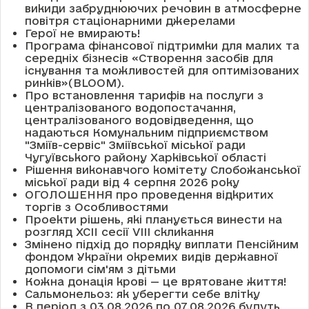
викиди забруднюючих речовин в атмосферне
повітря стаціонарними джерелами
Герої не вмирають!
Програма фінансової підтримки для малих та
середніх бізнесів «Створення засобів для
існування та можливостей для оптимізованих
ринків»(BLOOM).
Про встановлення тарифів на послуги з
централізованого водопостачання,
централізованого водовідведення, що
надаються Комунальним підприємством
"Зміїв-сервіс" Зміївської міської ради
Чугуївського району Харківської області
Рішення виконавчого комітету Слобожанської
міської ради від 4 серпня 2026 року
ОГОЛОШЕННЯ про проведення відкритих
торгів з Особливостями
Проекти рішень, які планується винести на
розгляд XCII сесії VІІІ скликання
Змінено підхід до порядку виплати Пенсійним
фондом України окремих видів державної
допомоги сім'ям з дітьми
Кожна донація крові — це врятоване життя!
Сальмонельоз: як уберегти себе влітку
В період з 03.08.2026 по 07.08.2026 будуть