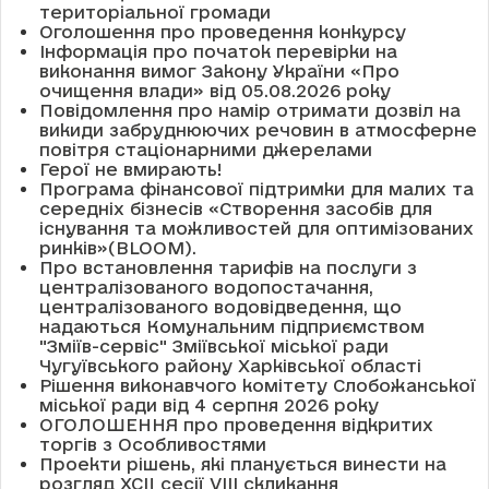
територіальної громади
Оголошення про проведення конкурсу
Інформація про початок перевірки на
виконання вимог Закону України «Про
очищення влади» від 05.08.2026 року
Повідомлення про намір отримати дозвіл на
викиди забруднюючих речовин в атмосферне
повітря стаціонарними джерелами
Герої не вмирають!
Програма фінансової підтримки для малих та
середніх бізнесів «Створення засобів для
існування та можливостей для оптимізованих
ринків»(BLOOM).
Про встановлення тарифів на послуги з
централізованого водопостачання,
централізованого водовідведення, що
надаються Комунальним підприємством
"Зміїв-сервіс" Зміївської міської ради
Чугуївського району Харківської області
Рішення виконавчого комітету Слобожанської
міської ради від 4 серпня 2026 року
ОГОЛОШЕННЯ про проведення відкритих
торгів з Особливостями
Проекти рішень, які планується винести на
розгляд XCII сесії VІІІ скликання