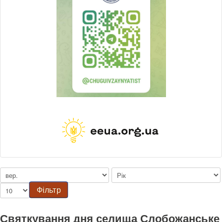
Фільтр
Святкування дня селища Слобожанське