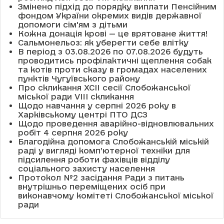
Змінено підхід до порядку виплати Пенсійним
фондом України окремих видів державної
допомоги сім'ям з дітьми
Кожна донація крові — це врятоване життя!
Сальмонельоз: як уберегти себе влітку
В період з 03.08.2026 по 07.08.2026 будуть
проводитись профілактичні щеплення собак
та котів проти сказу в громадах населених
пунктів Чугуївського району
Про скликання XCII сесії Слобожанської
міської ради VIII скликання
Щодо навчання у серпні 2026 року в
Харківському центрі ПТО ДСЗ
Щодо проведення аварійно-відновлювальних
робіт 4 серпня 2026 року
Благодійна допомога Слобожанській міській
раді у вигляді комп’ютерної техніки для
підсилення роботи фахівців відділу
соціального захисту населення
Протокол №2 засідання Ради з питань
внутрішньо переміщених осіб при
виконавчому комітеті Слобожанської міської
ради