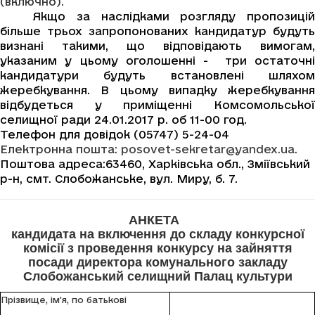
(включно).
Якщо за наслідками розгляду пропозицій
більше трьох запропонованих кандидатур будуть
визнані такими, що відповідають вимогам,
указаним у цьому оголошенні - три остаточні
кандидатури будуть встановлені шляхом
жеребкування. В цьому випадку жеребкування
відбудеться у приміщенні Комсомольської
селищної ради 24.01.2017 р. об 11-00 год.
Телефон для довідок (05747) 5-24-04
Електронна пошта:
posovet-sekretar@yandex.ua
.
Поштова адреса:63460,
Харківська обл., Зміївський
р-н, смт. Слобожанське, вул. Миру, б. 7.
АНКЕТА
кандидата на включення до складу конкурсної
комісії з проведення конкурсу на зайняття
посади директора комунального закладу
Слобожанський селищний Палац культури
Прізвище, ім’я, по батькові