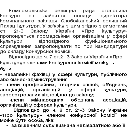
Комсомольська селищна рада оголосила
конкурс на
зайняття посади директора
комунального закладу Слобожанський селищний
Палац культури. У зв’язку з цим згідно з вимогами
ст. 21-3 Закону України «Про культуру»
пропонується громадським організаціям у сфері
культури відповідного функціонального
спрямування запропонувати по три кандидатури
до складу конкурсної комісії.
Відповідно до ч. 7 ст.21-3 Закону України «Про
культуру» ч
ленами конкурсної комісії можуть
бути:
- незалежні фахівці у сфері культури, публічного
або бізнес-адміністрування;
- члени професійних, творчих спілок, об’єднань,
асоціацій, організацій у сфері культури,
зареєстрованих відповідно до закону;
- члени міжнародних об’єднань, асоціацій,
організацій у сферах культури.
Відповідно до ч. 8 ст. 21-3 Закону України
«Про культуру» членом конкурсної комісії не
може бути особа, яка:
за рішенням суду визнана недієздатною або її