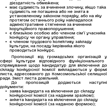
дієздатність обмежена;
має судимість за вчинення злочину, якщо така
судимість не погашена або не знята в
установленому законом порядку, або на яку
протягом останнього року накладалося
адміністративне стягнення за вчинення
корупційного правопорушення;
є близькою особою або членом сім’ї учасника
конкурсу чи органу управління;
є членом трудового колективу закладу
культури, на посаду керівника якого
проводиться конкурс.
Пропозиції від громадських організацій
у
сфері культури відповідного функціонального
спрямування
щодо кандидатур для включення д
складу конкурсної комісії викладаються у формі
листа, адресованого до Комсомольської селищної
ради. Зміст листа довільний.
До пропозицій додаються наступні
документи:
заява кандидата на включення до складу
конкурсної комісії (за наданим зразком);
анкета кандидата на включення до складу
конкурсної комісії (за наданою формою);