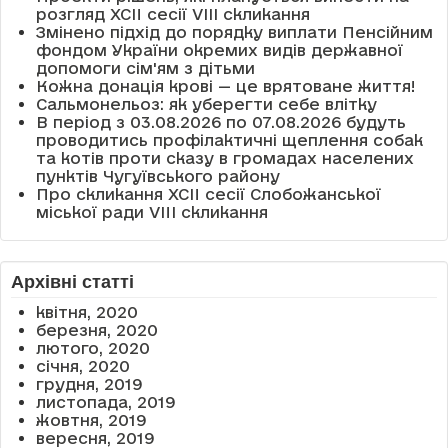
розгляд XCII сесії VІІІ скликання
Змінено підхід до порядку виплати Пенсійним
фондом України окремих видів державної
допомоги сім'ям з дітьми
Кожна донація крові — це врятоване життя!
Сальмонельоз: як уберегти себе влітку
В період з 03.08.2026 по 07.08.2026 будуть
проводитись профілактичні щеплення собак
та котів проти сказу в громадах населених
пунктів Чугуївського району
Про скликання XCII сесії Слобожанської
міської ради VIII скликання
Архівні статті
квітня, 2020
березня, 2020
лютого, 2020
січня, 2020
грудня, 2019
листопада, 2019
жовтня, 2019
вересня, 2019