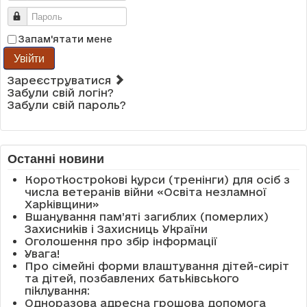
Пароль
Запам'ятати мене
Увійти
Зареєструватися
Забули свій логін?
Забули свій пароль?
Останні новини
Короткострокові курси (тренінги) для осіб з
числа ветеранів війни «Освіта незламної
Харківщини»
Вшанування пам’яті загиблих (померлих)
Захисників і Захисниць України
Оголошення про збір інформації
Увага!
Про сімейні форми влаштування дітей-сиріт
та дітей, позбавлених батьківського
піклування:
Одноразова адресна грошова допомога