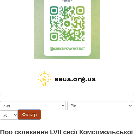
Фільтр
Про скликання LVII сесії Комсомольської