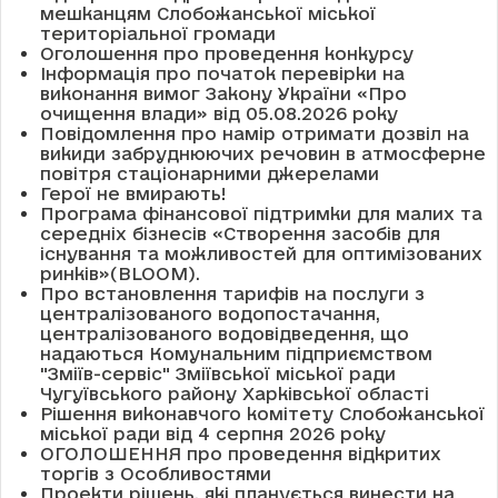
мешканцям Слобожанської міської
територіальної громади
Оголошення про проведення конкурсу
Інформація про початок перевірки на
виконання вимог Закону України «Про
очищення влади» від 05.08.2026 року
Повідомлення про намір отримати дозвіл на
викиди забруднюючих речовин в атмосферне
повітря стаціонарними джерелами
Герої не вмирають!
Програма фінансової підтримки для малих та
середніх бізнесів «Створення засобів для
існування та можливостей для оптимізованих
ринків»(BLOOM).
Про встановлення тарифів на послуги з
централізованого водопостачання,
централізованого водовідведення, що
надаються Комунальним підприємством
"Зміїв-сервіс" Зміївської міської ради
Чугуївського району Харківської області
Рішення виконавчого комітету Слобожанської
міської ради від 4 серпня 2026 року
ОГОЛОШЕННЯ про проведення відкритих
торгів з Особливостями
Проекти рішень, які планується винести на