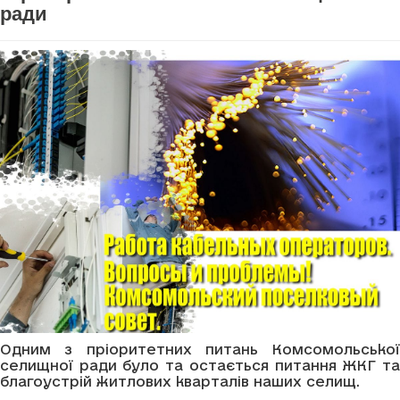
ради
Одним з пріоритетних питань Комсомольської
селищної ради було та остається питання ЖКГ та
благоустрій житлових кварталів наших селищ.