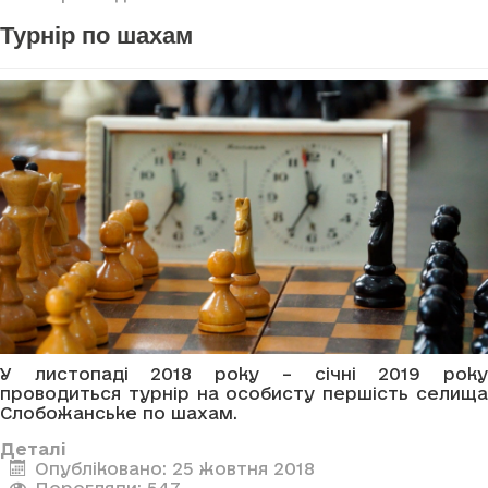
Турнір по шахам
У листопаді 2018 року – січні 2019 року
проводиться турнір на особисту першість селища
Слобожанське по шахам.
Деталі
Опубліковано: 25 жовтня 2018
Перегляди: 547