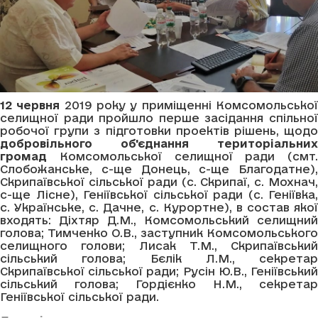
12 червня
2019 року у приміщенні Комсомольсько
селищної ради пройшло перше засідання спільної
робочої групи з підготовки проектів рішень, щодо
добровільного об'єднання територіальних
громад
Комсомольської селищної ради (смт.
Слобожанське, с-ще Донець, с-ще Благодатне),
Скрипаївської сільської ради (с. Скрипаї, с. Мохнач,
с-ще Лісне), Геніївської сільської ради (с. Геніївка,
с. Українське, с. Дачне, с. Курортне), в состав якої
входять: Діхтяр Д.М., Комсомольський селищний
голова; Тимченко О.В., заступник Комсомольського
селищного голови; Лисак Т.М., Скрипаївський
сільський голова; Бєлік Л.М., секретар
Скрипаївської сільської ради; Русін Ю.В., Геніївський
сільський голова; Гордієнко Н.М., секретар
Геніївської сільської ради.