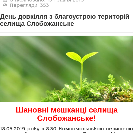
Перегляди: 353
День довкілля з благоустрою територій
селища Слобожанське
Шановні мешканці селища
Слобожанське!
18.05.2019 року в 8.30 Комсомольською селищною