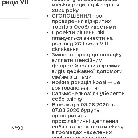
ради VII
міської ради від 4 серпня
2026 року
ОГОЛОШЕННЯ про
проведення відкритих
торгів з Особливостями
Проекти рішень, які
планується винести на
розгляд XCII сесії VІІІ
скликання
Змінено підхід до порядку
виплати Пенсійним
фондом України окремих
видів державної допомоги
сім'ям з дітьми
Кожна донація крові — це
врятоване життя!
Сальмонельоз: як уберегти
себе влітку
В період з 03.08.2026 по
07.08.2026 будуть
проводитись
профілактичні щеплення
собак та котів проти сказу
№99
в громадах населених
пунктів Чугуївського