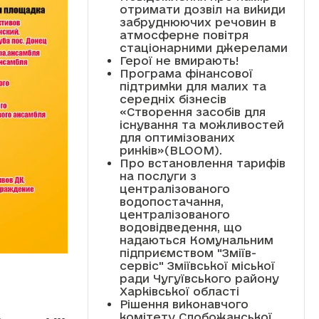
отримати дозвіл на викиди
забруднюючих речовин в
атмосферне повітря
стаціонарними джерелами
Герої не вмирають!
Програма фінансової
підтримки для малих та
середніх бізнесів
«Створення засобів для
існування та можливостей
для оптимізованих
ринків»(BLOOM).
Про встановлення тарифів
на послуги з
централізованого
водопостачання,
централізованого
водовідведення, що
надаються Комунальним
підприємством "Зміїв-
сервіс" Зміївської міської
ради Чугуївського району
Харківської області
Рішення виконавчого
комітету Слобожанської