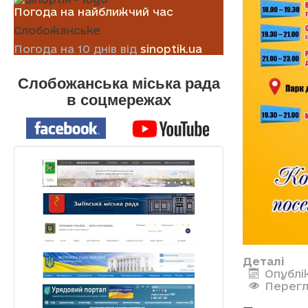
Погода на найближчий час
Слобожанське
Погода на 10 днів від
sinoptik.ua
Слобожанська міська рада
в соцмережах
Деталі
Опублі
Перегл