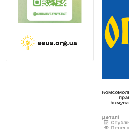
Комсомоль
пра
комуна
Деталі
Опублік
Перегл