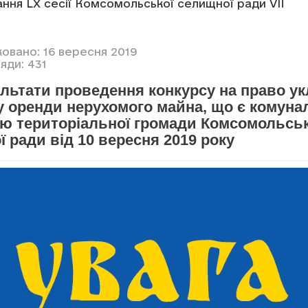
ння LX сесії Комсомольської селищної ради VII
ковано: 16 вересня 2019
яди: 431
ультати проведення конкурсу на право у
у оренди нерухомого майна, що є комун
тю територіальної громади Комсомольськ
 ради від 10 вересня 2019 року