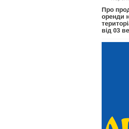
Про про
оренди 
територ
від 03 в