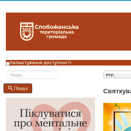
Налаштування доступності
вер.
Пошук
Пошук
Святкув