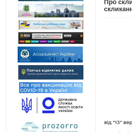
Про скли
скликан
від "13" в