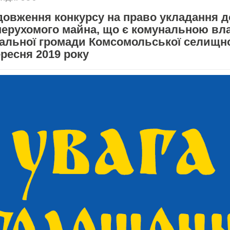
довження конкурсу на право укладання д
нерухомого майна, що є комунальною вл
іальної громади Комсомольської селищно
ересня 2019 року