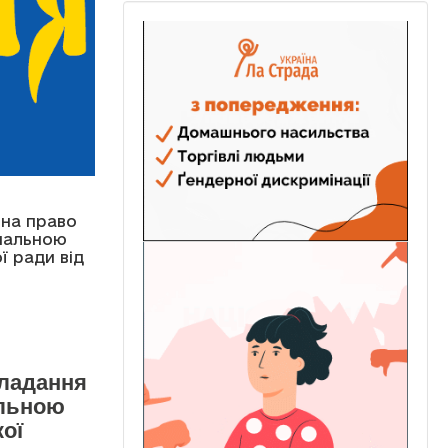
на право
нальною
 ради від
кладання
альною
ої