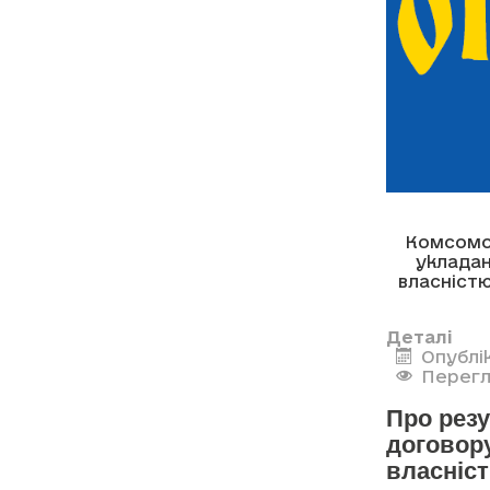
Комсомо
уклада
власніст
Деталі
Опублі
Перегл
Про рез
договор
власніс