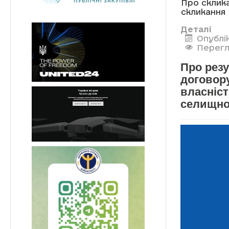
Про склика
скликання
Деталі
Опублі
Перегл
Про рез
договор
власніс
селищної