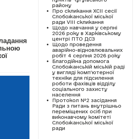
району
Про скликання XCII сесії
Слобожанської міської
ради VIII скликання
Щодо навчання у серпні
2026 року в Харківському
центрі ПТО ДСЗ
кладання
Щодо проведення
альною
аварійно-відновлювальних
ої
робіт 4 серпня 2026 року
Благодійна допомога
Слобожанській міській раді
у вигляді комп’ютерної
техніки для підсилення
роботи фахівців відділу
соціального захисту
населення
Протокол №2 засідання
Ради з питань внутрішньо
переміщених осіб при
виконавчому комітеті
Слобожанської міської
ради