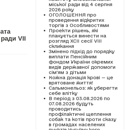
міської ради від 4 серпня
2026 року
ОГОЛОШЕННЯ про
проведення відкритих
торгів з Особливостями
Проекти рішень, які
ата
планується винести на
ради VII
розгляд XCII сесії VІІІ
скликання
Змінено підхід до порядку
виплати Пенсійним
фондом України окремих
видів державної допомоги
сім'ям з дітьми
Кожна донація крові — це
врятоване життя!
Сальмонельоз: як уберегти
себе влітку
В період з 03.08.2026 по
07.08.2026 будуть
проводитись
профілактичні щеплення
собак та котів проти сказу
в громадах населених
пунктів Чугуївського