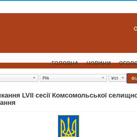
ГОЛОВНА
НОВИНИ
ОГОЛ
Фі
Рік
Усі
кання LVII сесії Комсомольської селищно
кання