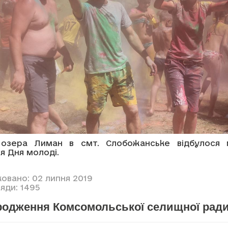
 озера Лиман в смт. Слобожанське відбулося 
я Дня молоді.
ковано: 02 липня 2019
яди: 1495
родження Комсомольської селищної рад