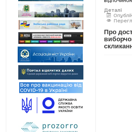
відпочинок
Деталі
Опублі
Перегл
Про дос
виборчо
скликан