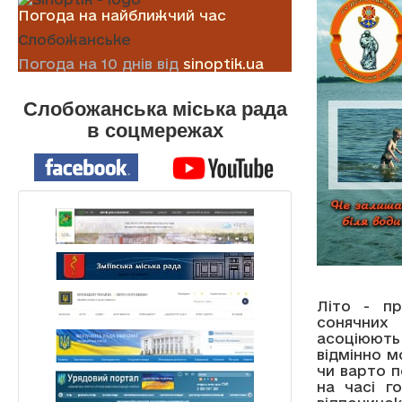
Погода на найближчий час
Слобожанське
Погода на 10 днів від
sinoptik.ua
Слобожанська міська рада
в соцмережах
Літо - пр
сонячних 
асоціюють
відмінно м
чи варто 
на часі г