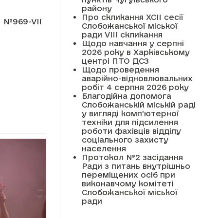
району
Про скликання XCII сесії
69-VII
Слобожанської міської
ради VIII скликання
Щодо навчання у серпні
2026 року в Харківському
центрі ПТО ДСЗ
Щодо проведення
аварійно-відновлювальних
робіт 4 серпня 2026 року
Благодійна допомога
Слобожанській міській раді
у вигляді комп’ютерної
техніки для підсилення
роботи фахівців відділу
соціального захисту
населення
Протокол №2 засідання
Ради з питань внутрішньо
переміщених осіб при
виконавчому комітеті
Слобожанської міської
ради