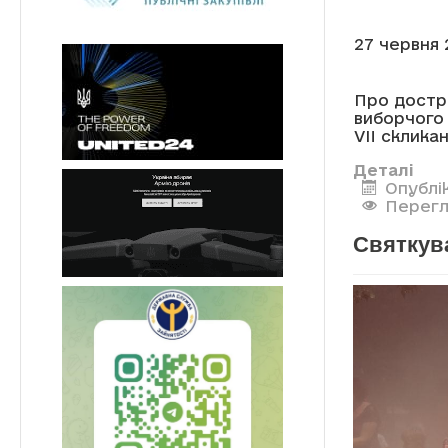
27 червня 
Про достр
виборчого
VII склик
Деталі
Опублі
Перегл
Святкув