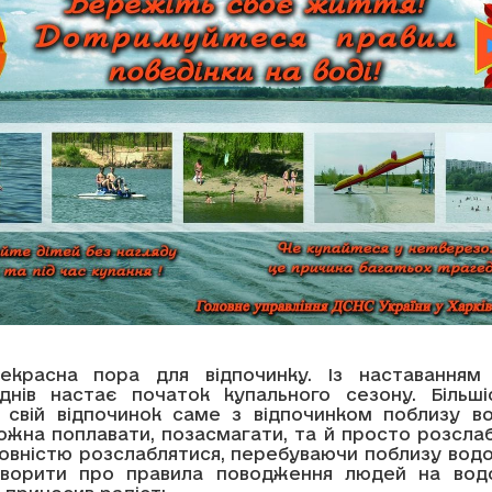
екрасна пора для відпочинку. Із наставанням
днів настає початок купального сезону. Більш
 свій відпочинок саме з відпочинком поблизу в
ожна поплавати, позасмагати, та й просто розсла
повністю розслаблятися, перебуваючи поблизу вод
оворити про правила поводження людей на вод