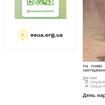
На пляжі
святкуванн
Деталі
Опублі
Перегл
День на