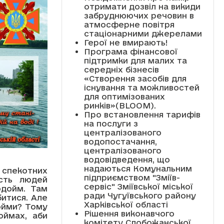
отримати дозвіл на викиди
забруднюючих речовин в
атмосферне повітря
стаціонарними джерелами
Герої не вмирають!
Програма фінансової
підтримки для малих та
середніх бізнесів
«Створення засобів для
існування та можливостей
для оптимізованих
ринків»(BLOOM).
Про встановлення тарифів
на послуги з
централізованого
водопостачання,
централізованого
водовідведення, що
надаються Комунальним
 спекотних
підприємством "Зміїв-
ість людей
сервіс" Зміївської міської
одойм. Там
ради Чугуївського району
битися. Але
Харківської області
ойми? Тому
Рішення виконавчого
оймах, аби
комітету Слобожанської