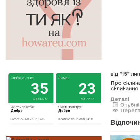
від "15" ли
Про склика
скликання
Деталі
Опублік
Перегл
Відпочин