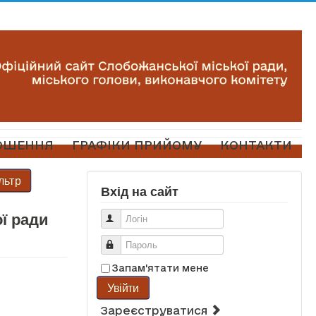
ОШЕННЯ
ГРАФІКИ ПРИЙОМУ
КОНТАКТИ
льтр
Вхід на сайт
ї ради
Логін
Пароль
Запам'ятати мене
Увійти
Зареєструватися