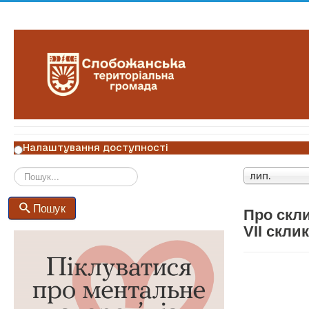
Налаштування доступності
лип.
Пошук
Пошук
Про скли
VII скли