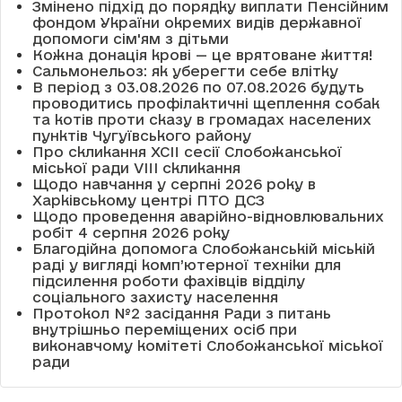
Змінено підхід до порядку виплати Пенсійним
фондом України окремих видів державної
допомоги сім'ям з дітьми
Кожна донація крові — це врятоване життя!
Сальмонельоз: як уберегти себе влітку
В період з 03.08.2026 по 07.08.2026 будуть
проводитись профілактичні щеплення собак
та котів проти сказу в громадах населених
пунктів Чугуївського району
Про скликання XCII сесії Слобожанської
міської ради VIII скликання
Щодо навчання у серпні 2026 року в
Харківському центрі ПТО ДСЗ
Щодо проведення аварійно-відновлювальних
робіт 4 серпня 2026 року
Благодійна допомога Слобожанській міській
раді у вигляді комп’ютерної техніки для
підсилення роботи фахівців відділу
соціального захисту населення
Протокол №2 засідання Ради з питань
внутрішньо переміщених осіб при
виконавчому комітеті Слобожанської міської
ради