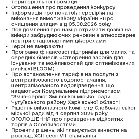
територіальної громади
Оголошення про проведення конкурсу
Інформація про початок перевірки на
виконання вимог Закону України «Про
очищення влади» від 05.08.2026 року
Повідомлення про намір отримати дозвіл на
викиди забруднюючих речовин в атмосферне
повітря стаціонарними джерелами
Герої не вмирають!
Програма фінансової підтримки для малих та
середніх бізнесів «Створення засобів для
існування та можливостей для оптимізованих
ринків»(BLOOM).
Про встановлення тарифів на послуги з
централізованого водопостачання,
централізованого водовідведення, що
надаються Комунальним підприємством
"Зміїв-сервіс" Зміївської міської ради
Чугуївського району Харківської області
Рішення виконавчого комітету Слобожанської
міської ради від 4 серпня 2026 року
ОГОЛОШЕННЯ про проведення відкритих
торгів з Особливостями
Проекти рішень, які планується винести на
розгляд XCII сесії VІІІ скликання