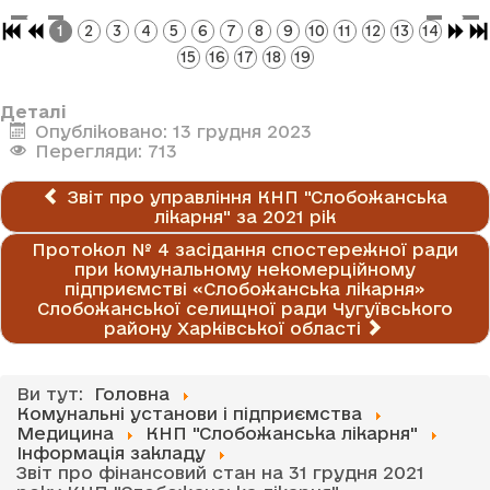
1
2
3
4
5
6
7
8
9
10
11
12
13
14
15
16
17
18
19
Деталі
Опубліковано: 13 грудня 2023
Перегляди: 713
Звіт про управління КНП "Слобожанська
лікарня" за 2021 рік
Протокол № 4 засідання спостережної ради
при комунальному некомерційному
підприємстві «Слобожанська лікарня»
Слобожанської селищної ради Чугуївського
району Харківської області
Ви тут:
Головна
Комунальні установи і підприємства
Медицина
КНП "Слобожанська лікарня"
Інформація закладу
Звіт про фінансовий стан на 31 грудня 2021