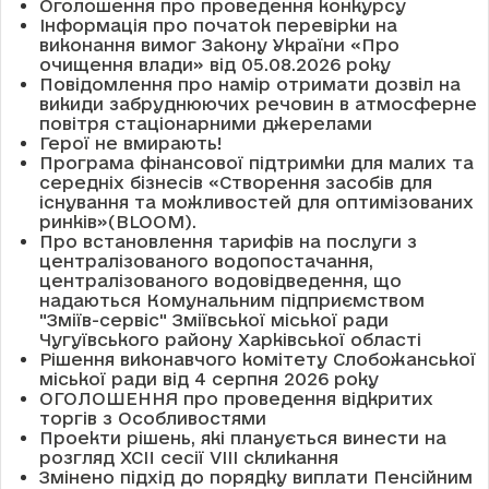
Оголошення про проведення конкурсу
Інформація про початок перевірки на
виконання вимог Закону України «Про
очищення влади» від 05.08.2026 року
Повідомлення про намір отримати дозвіл на
викиди забруднюючих речовин в атмосферне
повітря стаціонарними джерелами
Герої не вмирають!
Програма фінансової підтримки для малих та
середніх бізнесів «Створення засобів для
існування та можливостей для оптимізованих
ринків»(BLOOM).
Про встановлення тарифів на послуги з
централізованого водопостачання,
централізованого водовідведення, що
надаються Комунальним підприємством
"Зміїв-сервіс" Зміївської міської ради
Чугуївського району Харківської області
Рішення виконавчого комітету Слобожанської
міської ради від 4 серпня 2026 року
ОГОЛОШЕННЯ про проведення відкритих
торгів з Особливостями
Проекти рішень, які планується винести на
розгляд XCII сесії VІІІ скликання
Змінено підхід до порядку виплати Пенсійним