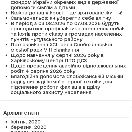
фондом України окремих видів державної
допомоги сім'ям з дітьми
Кожна донація крові — це врятоване життя!
Сальмонельоз: як уберегти себе влітку
В період з 03.08.2026 по 07.08.2026 будуть
проводитись профілактичні щеплення собак
та котів проти сказу в громадах населених
пунктів Чугуївського району
Про скликання XCII сесії Слобожанської
міської ради VIII скликання
Щодо навчання у серпні 2026 року в
Харківському центрі ПТО ДСЗ
Щодо проведення аварійно-відновлювальних
робіт 4 серпня 2026 року
Благодійна допомога Слобожанській міській
раді у вигляді комп’ютерної техніки для
підсилення роботи фахівців відділу
соціального захисту населення
Архівні статті
квітня, 2020
березня, 2020