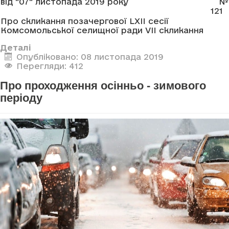
від "07" листопада 2019 року
№
121
Про скликання позачергової LXII сесії
Комсомольської селищної ради VII скликання
Деталі
Опубліковано: 08 листопада 2019
Перегляди: 412
Про проходження осінньо - зимового
періоду