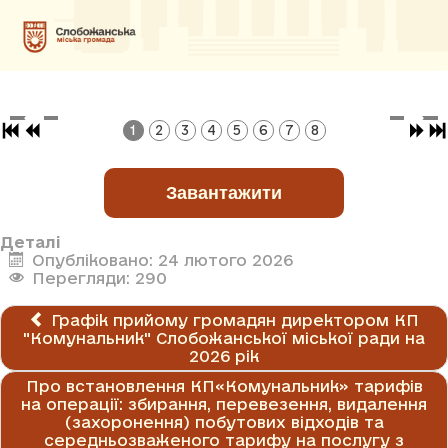
1
2
3
4
5
6
7
8
Завантажити
Деталі
Опубліковано: 24 лютого 2026
Перегляди: 290
Графік прийому громадян директором КП
"Комунальник" Слобожанської міської ради на
2026 рік
Про встановлення КП«Комунальник» тарифів
на операції: збирання, перевезення, видалення
(захоронення) побутових відходів та
середньозваженого тарифу на послугу з