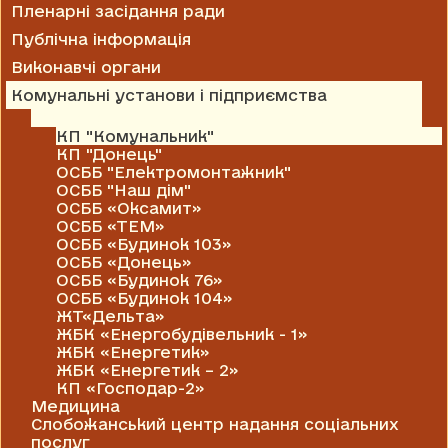
Пленарні засідання ради
Публічна інформація
Виконавчі органи
Комунальні установи і підприємства
Житлово-комунальні господарства
КП "Комунальник"
КП "Донець"
ОСББ "Електромонтажник"
ОСББ "Наш дім"
ОСББ «Оксамит»
ОСББ «ТЕМ»
ОСББ «Будинок 103»
ОСББ «Донець»
ОСББ «Будинок 76»
ОСББ «Будинок 104»
ЖТ«Дельта»
ЖБК «Енергобудівельник - 1»
ЖБК «Енергетик»
ЖБК «Енергетик – 2»
КП «Господар-2»
Медицина
Слобожанський центр надання соціальних
послуг