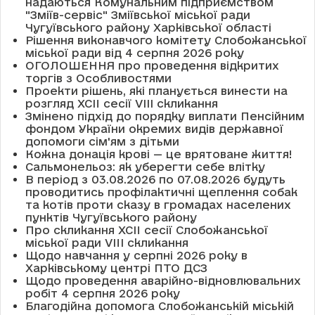
надаються Комунальним підприємством
"Зміїв-сервіс" Зміївської міської ради
Чугуївського району Харківської області
Рішення виконавчого комітету Слобожанської
міської ради від 4 серпня 2026 року
ОГОЛОШЕННЯ про проведення відкритих
торгів з Особливостями
Проекти рішень, які планується винести на
розгляд XCII сесії VІІІ скликання
Змінено підхід до порядку виплати Пенсійним
фондом України окремих видів державної
допомоги сім'ям з дітьми
Кожна донація крові — це врятоване життя!
Сальмонельоз: як уберегти себе влітку
В період з 03.08.2026 по 07.08.2026 будуть
проводитись профілактичні щеплення собак
та котів проти сказу в громадах населених
пунктів Чугуївського району
Про скликання XCII сесії Слобожанської
міської ради VIII скликання
Щодо навчання у серпні 2026 року в
Харківському центрі ПТО ДСЗ
Щодо проведення аварійно-відновлювальних
робіт 4 серпня 2026 року
Благодійна допомога Слобожанській міській