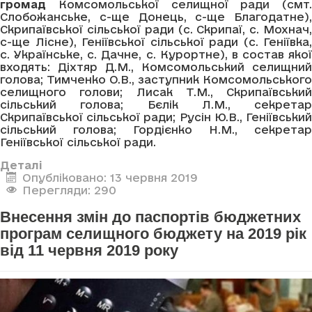
громад
Комсомольської селищної ради (смт.
Слобожанське, с-ще Донець, с-ще Благодатне),
Скрипаївської сільської ради (с. Скрипаї, с. Мохнач,
с-ще Лісне), Геніївської сільської ради (с. Геніївка,
с. Українське, с. Дачне, с. Курортне), в состав якої
входять: Діхтяр Д.М., Комсомольський селищний
голова; Тимченко О.В., заступник Комсомольського
селищного голови; Лисак Т.М., Скрипаївський
сільський голова; Бєлік Л.М., секретар
Скрипаївської сільської ради; Русін Ю.В., Геніївський
сільський голова; Гордієнко Н.М., секретар
Геніївської сільської ради.
Деталі
Опубліковано: 13 червня 2019
Перегляди: 290
Внесення змін до паспортів бюджетних
програм селищного бюджету на 2019 рік
від 11 червня 2019 року