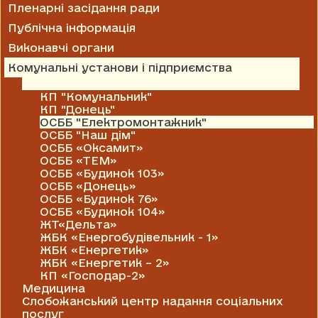
Пленарні засідання ради
Публічна інформація
Виконавчі органи
Комунальні установи і підприємства
Житлово-комунальні господарства
КП "Комунальник"
КП "Донець"
ОСББ "Електромонтажник"
ОСББ "Наш дім"
ОСББ «Оксамит»
ОСББ «ТЕМ»
ОСББ «Будинок 103»
ОСББ «Донець»
ОСББ «Будинок 76»
ОСББ «Будинок 104»
ЖТ«Дельта»
ЖБК «Енергобудівельник - 1»
ЖБК «Енергетик»
ЖБК «Енергетик – 2»
КП «Господар-2»
Медицина
Слобожанський центр надання соціальних
послуг