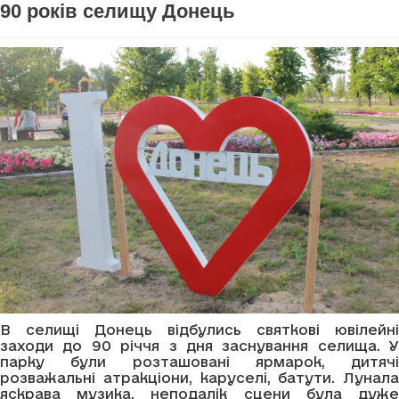
90 років селищу Донець
В селищі Донець відбулись святкові ювілейні
заходи до 90 річчя з дня заснування селища. У
парку були розташовані ярмарок, дитячі
розважальні атракціони, каруселі, батути. Лунала
яскрава музика, неподалік сцени була дуже