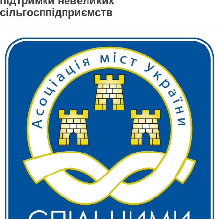
підтримки невеликих
сільгосппідприємств