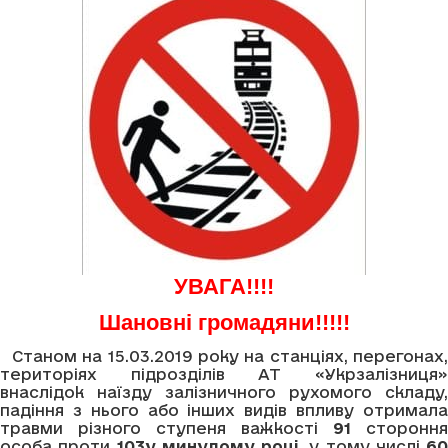
УВАГА!!!!
Шановні громадяни!!!!!
Станом на 15.03.2019 року на станціях, перегонах,
територіях підрозділів АТ «Укрзалізниця»
внаслідок наїзду залізничного рухомого складу,
падіння з нього або інших видів впливу отримала
травми різного ступеня важкості
91
стороння
особа проти
103
у минулому році
, у тому числі
60