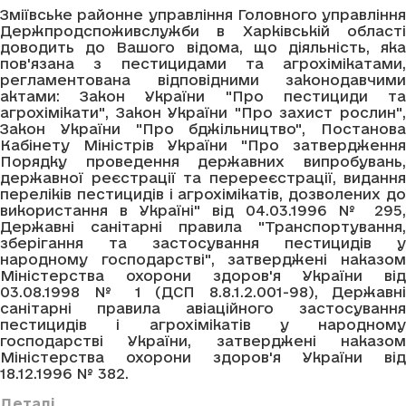
Зміївське районне управління Головного управління
Держпродспоживслужби в Харківській області
доводить до Вашого відома, що діяльність, яка
пов'язана з пестицидами та агрохімікатами,
регламентована відповідними законодавчими
актами: Закон України "Про пестициди та
агрохімікати", Закон України "Про захист рослин",
Закон України "Про бджільництво", Постанова
Кабінету Міністрів України "Про затвердження
Порядку проведення державних випробувань,
державної реєстрації та перереєстрації, видання
переліків пестицидів і агрохімікатів, дозволених до
використання в Україні" від 04.03.1996 № 295,
Державні санітарні правила "Транспортування,
зберігання та застосування пестицидів у
народному господарстві", затверджені наказом
Міністерства охорони здоров'я України від
03.08.1998 № 1 (ДСП 8.8.1.2.001-98), Державні
санітарні правила авіаційного застосування
пестицидів і агрохімікатів у народному
господарстві України, затверджені наказом
Міністерства охорони здоров'я України від
18.12.1996 № 382.
Деталі