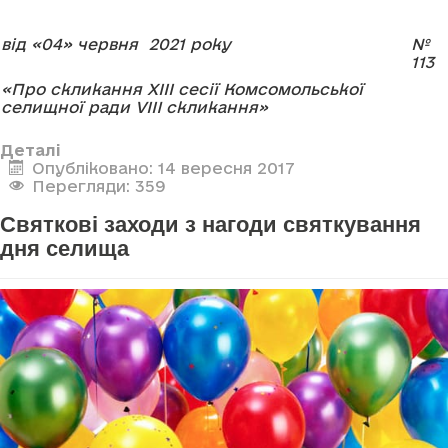
від «04» червня 2021 року
№
113
«Про скликання Х
ІІІ сесії Комсомольської
селищної ради
V
І
II
скликання»
Деталі
Опубліковано: 14 вересня 2017
Перегляди: 359
Святкові заходи з нагоди святкування
дня селища