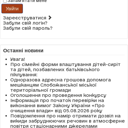
Запам'ятати мене
Увійти
Зареєструватися
Забули свій логін?
Забули свій пароль?
Останні новини
Увага!
Про сімейні форми влаштування дітей-сиріт
та дітей, позбавлених батьківського
піклування:
Одноразова адресна грошова допомога
мешканцям Слобожанської міської
територіальної громади
Оголошення про проведення конкурсу
Інформація про початок перевірки на
виконання вимог Закону України «Про
очищення влади» від 05.08.2026 року
Повідомлення про намір отримати дозвіл на
викиди забруднюючих речовин в атмосферне
повітря стаціонарними джерелами