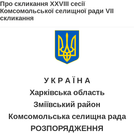
Про скликання ХХVІІІ сесії
Комсомольської селищної ради VІI
скликання
У К Р А Ї Н А
Харківська область
Зміївський район
Комсомольська селищна рада
РОЗПОРЯДЖЕННЯ