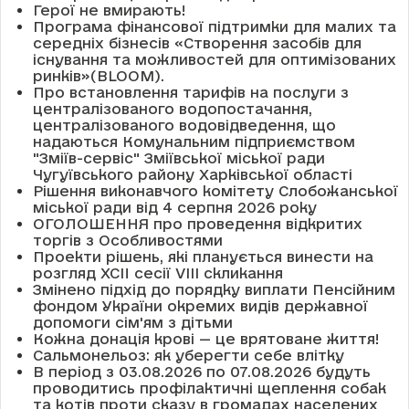
Герої не вмирають!
Програма фінансової підтримки для малих та
середніх бізнесів «Створення засобів для
існування та можливостей для оптимізованих
ринків»(BLOOM).
Про встановлення тарифів на послуги з
централізованого водопостачання,
централізованого водовідведення, що
надаються Комунальним підприємством
"Зміїв-сервіс" Зміївської міської ради
Чугуївського району Харківської області
Рішення виконавчого комітету Слобожанської
міської ради від 4 серпня 2026 року
ОГОЛОШЕННЯ про проведення відкритих
торгів з Особливостями
Проекти рішень, які планується винести на
розгляд XCII сесії VІІІ скликання
Змінено підхід до порядку виплати Пенсійним
фондом України окремих видів державної
допомоги сім'ям з дітьми
Кожна донація крові — це врятоване життя!
Сальмонельоз: як уберегти себе влітку
В період з 03.08.2026 по 07.08.2026 будуть
проводитись профілактичні щеплення собак
та котів проти сказу в громадах населених