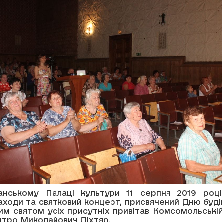
нському Палаці культури 11 серпня 2019 році
аходи та святковий концерт, присвячений Дню буді
им святом усіх присутніх привітав Комсомольські
итро Миколайович Діхтяр.