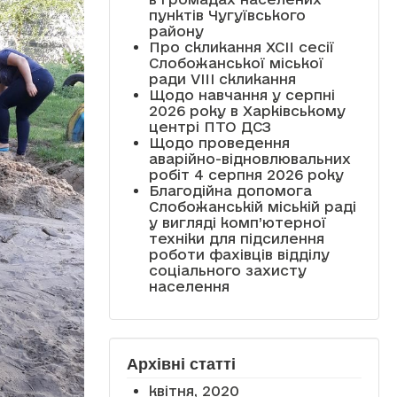
пунктів Чугуївського
району
Про скликання XCII сесії
Слобожанської міської
ради VIII скликання
Щодо навчання у серпні
2026 року в Харківському
центрі ПТО ДСЗ
Щодо проведення
аварійно-відновлювальних
робіт 4 серпня 2026 року
Благодійна допомога
Слобожанській міській раді
у вигляді комп’ютерної
техніки для підсилення
роботи фахівців відділу
соціального захисту
населення
Архівні статті
квітня, 2020