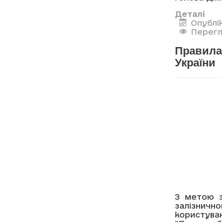
Деталі
Опублік
Перегл
Правила 
України
З метою з
залізничн
користува