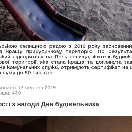
ською селищною радою з 2016 року засновани
а кращу прибудинкову територію. По результ
 який підводиться на День селища, жителі будинкі
ової території, яка стала краща та доглянута зав
 не комунальних служб, отримують сертифікат на 
а суму до 50 тис. грн.
овано: 13 серпня 2019
яди: 459
сті з нагоди Дня будівельника