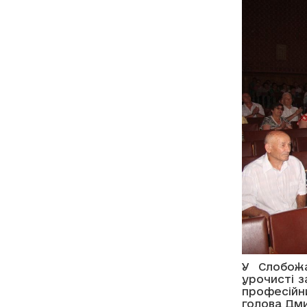
У Слобожа
урочисті з
професійн
голова Дм