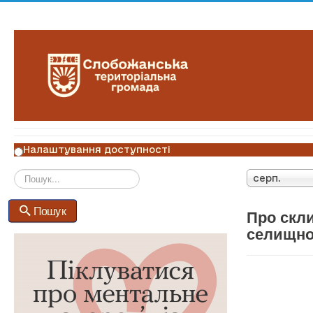
Налаштування доступності
серп.
Пошук
Пошук
Про скли
селищної