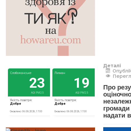
Деталі
Опублі
Перегл
Про резу
оціночно
незалежн
громади
надати в