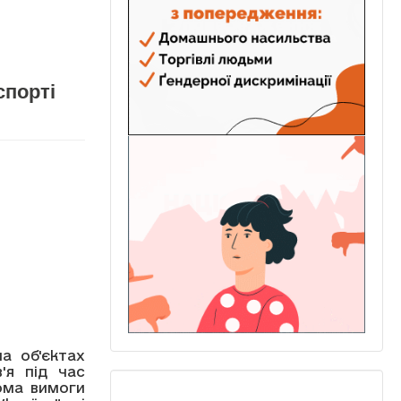
спорті
а об'єктах
'я під час
ома вимоги