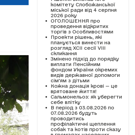
комітету Слобожанської
міської ради від 4 серпня
2026 року
ОГОЛОШЕННЯ про
проведення відкритих
торгів з Особливостями
Проекти рішень, які
планується винести на
розгляд XCII сесії VІІІ
скликання
Змінено підхід до порядку
виплати Пенсійним
фондом України окремих
видів державної допомоги
сім'ям з дітьми
Кожна донація крові — це
врятоване життя!
Сальмонельоз: як уберегти
себе влітку
В період з 03.08.2026 по
07.08.2026 будуть
проводитись
профілактичні щеплення
собак та котів проти сказу
в громадах населених