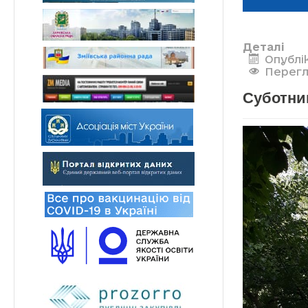
Деталі
Опублік
Перегл
Суботни