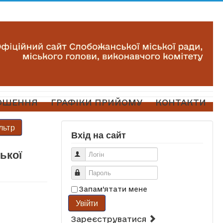
ОШЕННЯ
ГРАФІКИ ПРИЙОМУ
КОНТАКТИ
льтр
Вхід на сайт
ької
Логін
Пароль
Запам'ятати мене
Увійти
Зареєструватися