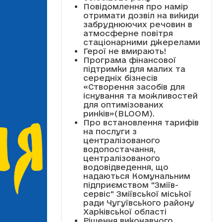
Повідомлення про намір
отримати дозвіл на викиди
забруднюючих речовин в
атмосферне повітря
стаціонарними джерелами
Герої не вмирають!
Програма фінансової
підтримки для малих та
середніх бізнесів
«Створення засобів для
існування та можливостей
для оптимізованих
ринків»(BLOOM).
Про встановлення тарифів
на послуги з
централізованого
водопостачання,
централізованого
водовідведення, що
надаються Комунальним
підприємством "Зміїв-
сервіс" Зміївської міської
ради Чугуївського району
Харківської області
Рішення виконавчого