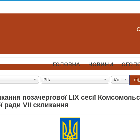
ГОЛОВНА
НОВИНИ
ОГОЛ
Фі
Рік
Усі
кання позачергової LIX сесії Комсомольс
 ради VII скликання