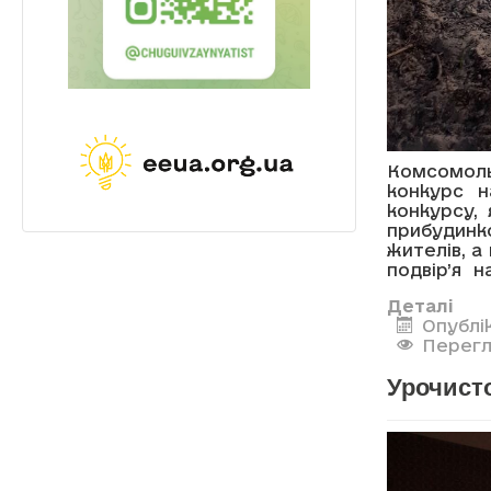
Комсомоль
конкурс н
конкурсу,
прибудинк
жителів, а
подвір’я н
Деталі
Опублік
Перегл
Урочисто