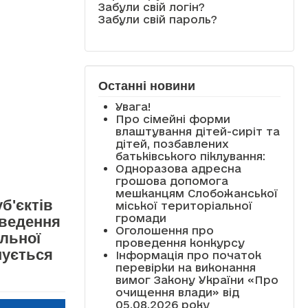
Забули свій логін?
Забули свій пароль?
Останні новини
Увага!
Про сімейні форми
влаштування дітей-сиріт та
дітей, позбавлених
батьківського піклування:
Одноразова адресна
грошова допомога
мешканцям Слобожанської
б'єктів
міської територіальної
громади
оведення
Оголошення про
льної
проведення конкурсу
нується
Інформація про початок
перевірки на виконання
вимог Закону України «Про
очищення влади» від
05.08.2026 року