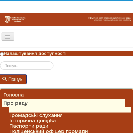
Перемикач
навігації
ГОЛОВНА
Налаштування доступності
НОВИНИ
ОГОЛОШЕННЯ
Пошук
Пошук
ГРАФІКИ ПРИЙОМУ
КОНТАКТИ
Головна
Про раду
Алея Слави
Громадські слухання
Історична довідка
Паспорти ради
Поліцейський офіцер громади