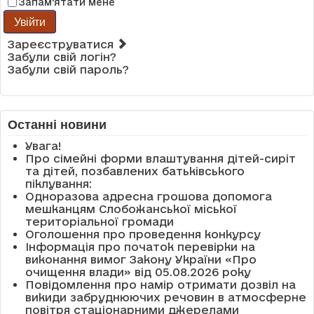
Запам'ятати мене
Увійти
Зареєструватися
Забули свій логін?
Забули свій пароль?
Останні новини
Увага!
Про сімейні форми влаштування дітей-сиріт
та дітей, позбавлених батьківського
піклування:
Одноразова адресна грошова допомога
мешканцям Слобожанської міської
територіальної громади
Оголошення про проведення конкурсу
Інформація про початок перевірки на
виконання вимог Закону України «Про
очищення влади» від 05.08.2026 року
Повідомлення про намір отримати дозвіл на
викиди забруднюючих речовин в атмосферне
повітря стаціонарними джерелами