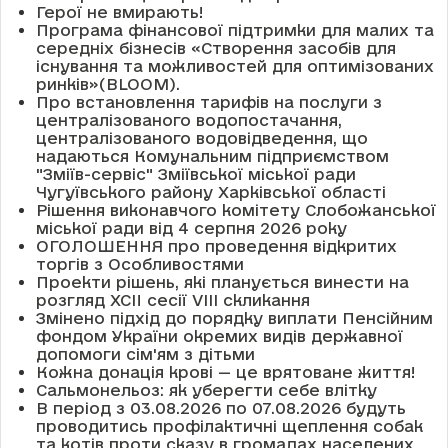
Герої не вмирають!
Програма фінансової підтримки для малих та
середніх бізнесів «Створення засобів для
існування та можливостей для оптимізованих
ринків»(BLOOM).
Про встановлення тарифів на послуги з
централізованого водопостачання,
централізованого водовідведення, що
надаються Комунальним підприємством
"Зміїв-сервіс" Зміївської міської ради
Чугуївського району Харківської області
Рішення виконавчого комітету Слобожанської
міської ради від 4 серпня 2026 року
ОГОЛОШЕННЯ про проведення відкритих
торгів з Особливостями
Проекти рішень, які планується винести на
розгляд XCII сесії VІІІ скликання
Змінено підхід до порядку виплати Пенсійним
фондом України окремих видів державної
допомоги сім'ям з дітьми
Кожна донація крові — це врятоване життя!
Сальмонельоз: як уберегти себе влітку
В період з 03.08.2026 по 07.08.2026 будуть
проводитись профілактичні щеплення собак
та котів проти сказу в громадах населених