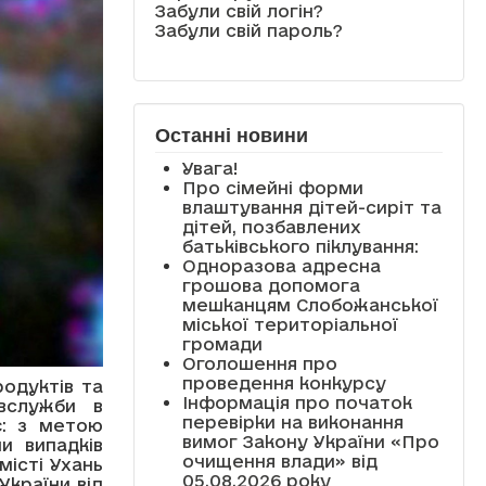
Забули свій логін?
Забули свій пароль?
Останні новини
Увага!
Про сімейні форми
влаштування дітей-сиріт та
дітей, позбавлених
батьківського піклування:
Одноразова адресна
грошова допомога
мешканцям Слобожанської
міської територіальної
громади
Оголошення про
проведення конкурсу
одуктів та
Інформація про початок
вслужби в
перевірки на виконання
є: з метою
вимог Закону України «Про
и випадків
очищення влади» від
істі Ухань
05.08.2026 року
України від