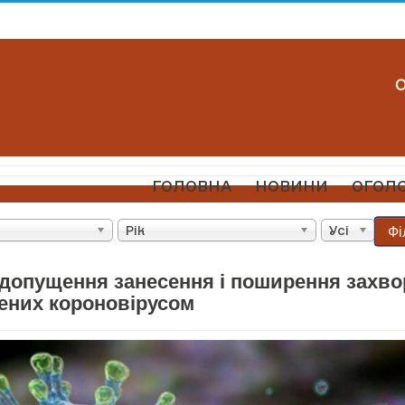
ГОЛОВНА
НОВИНИ
ОГОЛ
Фі
Рік
Усі
допущення занесення і поширення захв
ених короновірусом