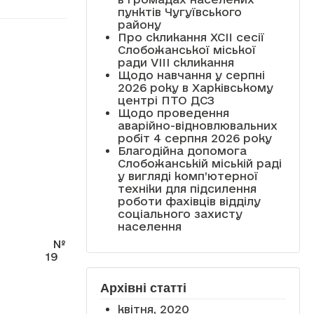
пунктів Чугуївського
району
Про скликання XCII сесії
Слобожанської міської
ради VIII скликання
Щодо навчання у серпні
2026 року в Харківському
центрі ПТО ДСЗ
Щодо проведення
аварійно-відновлювальних
робіт 4 серпня 2026 року
Благодійна допомога
Слобожанській міській раді
у вигляді комп’ютерної
техніки для підсилення
роботи фахівців відділу
соціального захисту
населення
№
19
Архівні статті
квітня, 2020