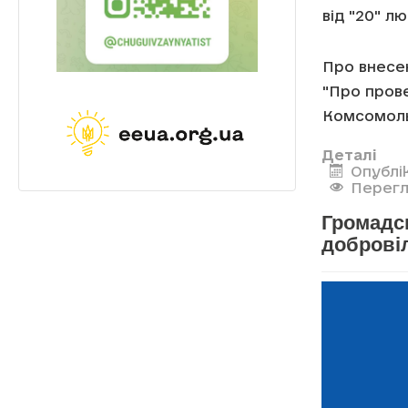
від "20" л
Про внесен
"Про пров
Комсомоль
Деталі
Опублі
Перегл
Громадс
доброві