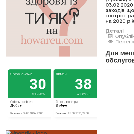
03.02.202
заходів щ
гострої р
на 2020 рік
Деталі
Опублі
Перегл
Для меш
обслуго