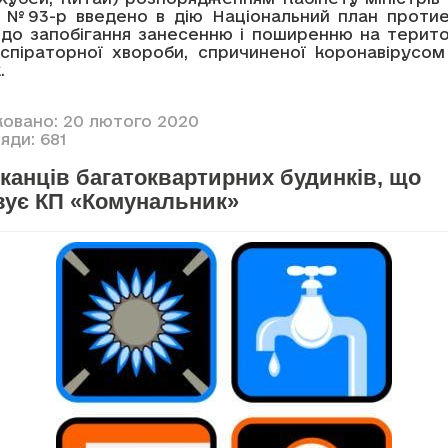
0 №93-р введено в дію Національний план протие
одо запобігання занесенню і поширенню на територ
аспіраторної хвороби, спричиненої коронавірусом
.
ковано: 20 лютого 2020
яди: 681
канців багатоквартирних будинків, що
вує КП «Комунальник»