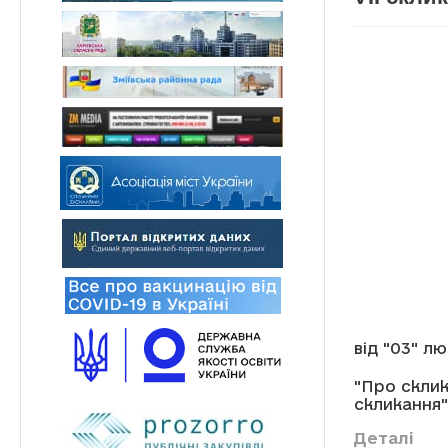
від "03" л
"Про склик
скликання"
Деталі