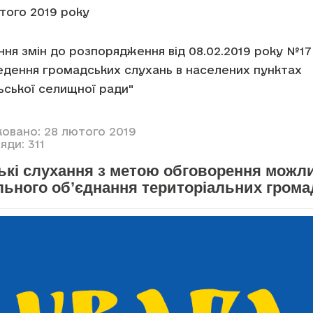
ютого 2019 року
ня змін до розпорядження від 08.02.2019 року №17
едення громадських слухань в населених пунктах
ської селищної ради"
ковано: 28 лютого 2019
яди: 311
ькі слухання з метою обговорення можл
льного об’єднання територіальних грома