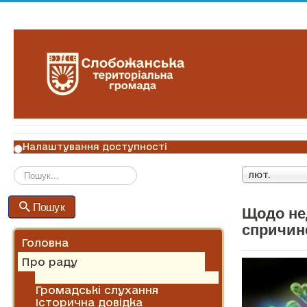
Налаштування доступності
лют.
Пошук
Пошук
Щодо не
спричин
Головна
Про раду
Алея Слави
Громадські слухання
Історична довідка