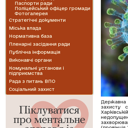
Паспорти ради
Поліцейський офіцер громади
Фотогалерея
Стратегічні документи
Міська влада
Нормативна база
Пленарні засідання ради
Публічна інформація
Виконавчі органи
Комунальні установи і
підприємства
Рада з питань ВПО
Соціальний захист
Державна 
захисту 
Харківськ
недопущен
захворюва
(провінція