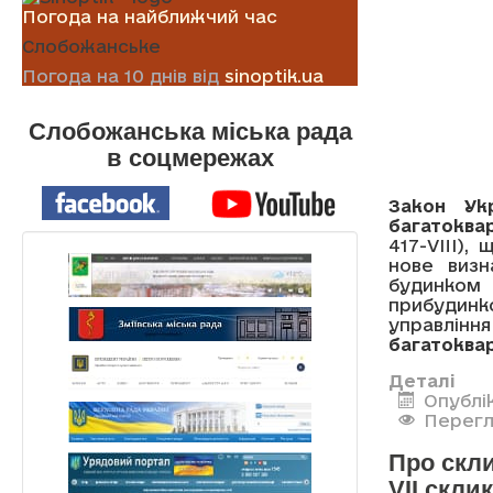
Погода на найближчий час
Слобожанське
Погода на 10 днів від
sinoptik.ua
Слобожанська міська рада
в соцмережах
Закон Ук
багатоквар
417-VIII),
нове визн
будинком 
прибудинк
управлі
багатоква
Деталі
Опублі
Перегл
Про скли
VII скли