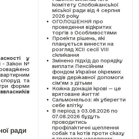
комітету Слобожанської
міської ради від 4 серпня
2026 року
ОГОЛОШЕННЯ про
проведення відкритих
торгів з Особливостями
Проекти рішень, які
планується винести на
розгляд XCII сесії VІІІ
скликання
асності у
Змінено підхід до порядку
і - Закон №
виплати Пенсійним
апроваджено
фондом України окремих
квартирним
видів державної допомоги
 споруд та
сім'ям з дітьми
 три форми
Кожна донація крові — це
ввласників
врятоване життя!
Сальмонельоз: як уберегти
себе влітку
В період з 03.08.2026 по
07.08.2026 будуть
проводитись
профілактичні щеплення
ної ради
собак та котів проти сказу
в громадах населених