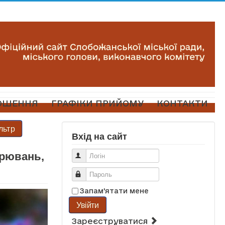
ОШЕННЯ
ГРАФІКИ ПРИЙОМУ
КОНТАКТИ
льтр
Вхід на сайт
орювань,
Логін
Пароль
Запам'ятати мене
Увійти
Зареєструватися