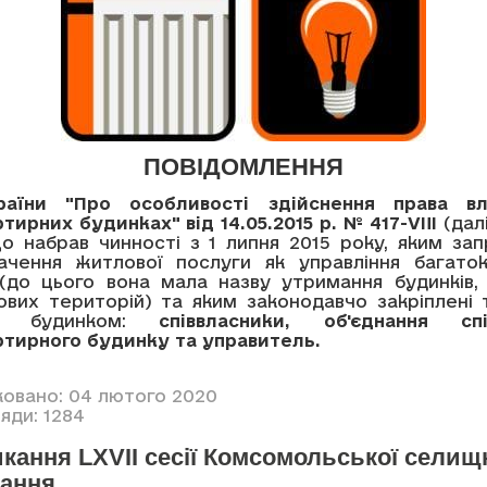
ПОВІДОМЛЕННЯ
раїни "Про особливості здійснення права вл
тирних будинках" від 14.05.2015 р. № 417-VIII
(дал
 що набрав чинності з 1 липня 2015 року, яким з
ачення житлової послуги як управління багато
(до цього вона мала назву утримання будинків,
ових територій) та яким законодавчо закріплені
ння будинком:
співвласники, об'єднання спі
ртирного будинку та управитель.
ковано: 04 лютого 2020
яди: 1284
кання LXVII сесії Комсомольської селищ
кання