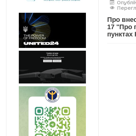
Опублі
Перегл
Про внес
17 "Про
пунктах