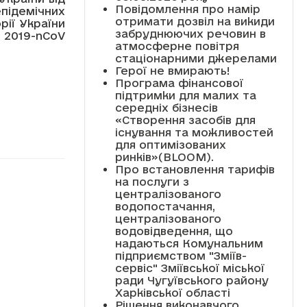
Повідомлення про намір
підемічних
отримати дозвіл на викиди
ії України
забруднюючих речовин в
 2019-nCoV
атмосферне повітря
стаціонарними джерелами
Герої не вмирають!
Програма фінансової
підтримки для малих та
середніх бізнесів
«Створення засобів для
існування та можливостей
для оптимізованих
ринків»(BLOOM).
Про встановлення тарифів
на послуги з
централізованого
водопостачання,
централізованого
водовідведення, що
надаються Комунальним
підприємством "Зміїв-
сервіс" Зміївської міської
ради Чугуївського району
Харківської області
Рішення виконавчого