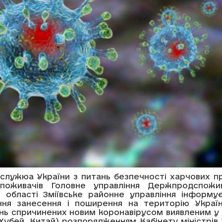
служюа України з питань безпечності харчових пр
споживачів Головне управління Держпродспожи
ій області Зміївське районне управління інформу
ня занесення і поширення на територію Україн
нь спричинених новим коронавірусом виявленим у м
 Хубей, Китай) розпорядженням Кабінету міністрів 