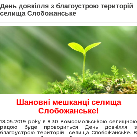
День довкілля з благоустрою територій
селища Слобожанське
Шановні мешканці селища
Слобожанське!
18.05.2019 року в 8.30 Комсомольською селищною
радою буде проводиться День довкілля з
благоустрою територій селища Слобожанське. В