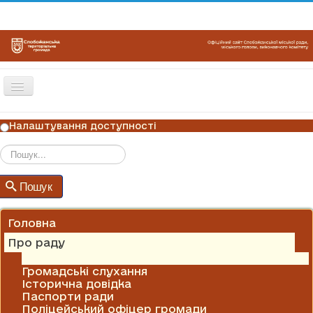
Перемикач
навігації
ГОЛОВНА
Налаштування доступності
НОВИНИ
ОГОЛОШЕННЯ
Пошук
Пошук
ГРАФІКИ ПРИЙОМУ
КОНТАКТИ
Головна
Про раду
Алея Слави
Громадські слухання
Історична довідка
Паспорти ради
Поліцейський офіцер громади