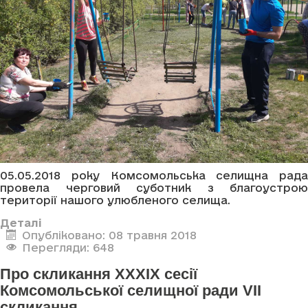
05.05.2018 року Комсомольська селищна рада
провела черговий суботник з благоустрою
території нашого улюбленого селища.
Деталі
Опубліковано: 08 травня 2018
Перегляди: 648
Про скликання XXXIX сесії
Комсомольської селищної ради VII
скликання