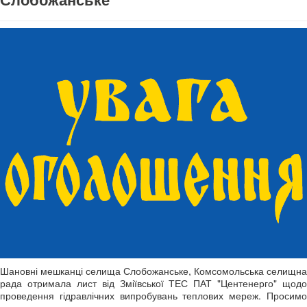
Слобожанське
Шановні мешканці селища Слобожанське, Комсомольська селищна
рада отримала лист від Зміївської ТЕС ПАТ "Центенерго" щодо
проведення гідравлічних випробувань теплових мереж. Просимо