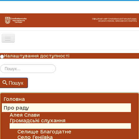
Перемикач
навігації
ГОЛОВНА
Налаштування доступності
НОВИНИ
ОГОЛОШЕННЯ
Пошук
Пошук
ГРАФІКИ ПРИЙОМУ
КОНТАКТИ
Головна
Про раду
Алея Слави
Громадські слухання
Історична довідка
Селище Благодатне
Село Геніївка