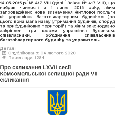
14.05.2015 р. № 417-VIII
(далі - Закон № 417-VIII), щ
набрав чинності з 1 липня 2015 року, яким
запроваджено нове визначення житлової послуги
як управління багатоквартирним будинком (до
цього вона мала назву утримання будинків, споруд
та прибудинкових територій) та яким законодавчо
закріплені три форми управління будинком:
співвласники, об'єднання співвласників
багатоквартирного будинку та управитель.
Деталі
Опубліковано: 04 лютого 2020
Перегляди: 1284
Про скликання LXVII сесії
Комсомольської селищної ради VII
скликання