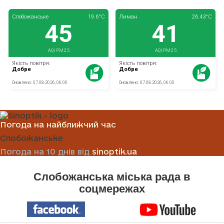
Погода на найближчий час
Слобожанське
Погода на 10 днів від
sinoptik.ua
Слобожанська міська рада в
соцмережах