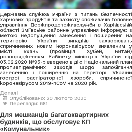
Державна служюа України з питань безпечності
харчових продуктів та захисту споживачів Головне
управління Держпродспоживслужби в Харківській
області Зміївське районне управління інформує: з
метою недопущення занесення і поширення на
територію України випадків захворювань
спричинених новим коронавірусом виявленим у
місті Ухань (провінція Хубей, Китай)
розпорядженням Кабінету міністрів України від
03.02.2020 №93-р введено в дію Національний план
протиепідемічних заходів щодо запобігання
занесенню і поширенню на території України
гострої распіраторної хвороби, спричиненої
коронавірусом 2019-nCoV на 2020 рік.
Деталі
Опубліковано: 20 лютого 2020
Перегляди: 681
Для мешканців багатоквартирних
будинків, що обслуговує КП
«Комунальник»