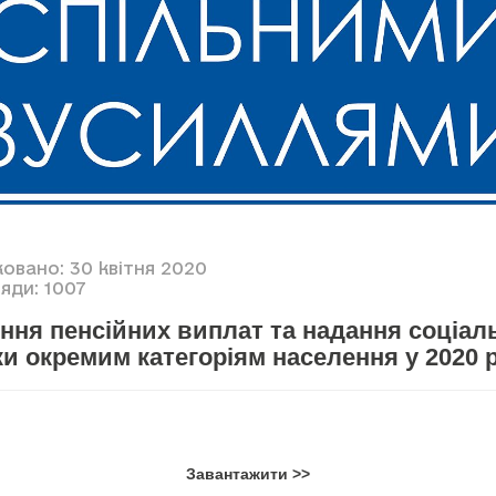
овано: 30 квітня 2020
яди: 1007
ня пенсійних виплат та надання соціал
и окремим категоріям населення у 2020 
Завантажити >>