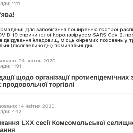
ди: 1111
'ява!
омадяни! Для запобігання поширенню гострої расп
VID-19 спричиненої коронавірусом SARS-Cov-2, пр
ідвідування кладовищ, місць окремих поховань у т
льні (післявеликодні) поминальні дні.
овано: 24 квітня 2020
ди: 1191
ації щодо організації протиепідемічних 
 продовольчої торгівлі
овано: 14 квітня 2020
яди: 442
кання LXX сесії Комсомольської селищн
кання