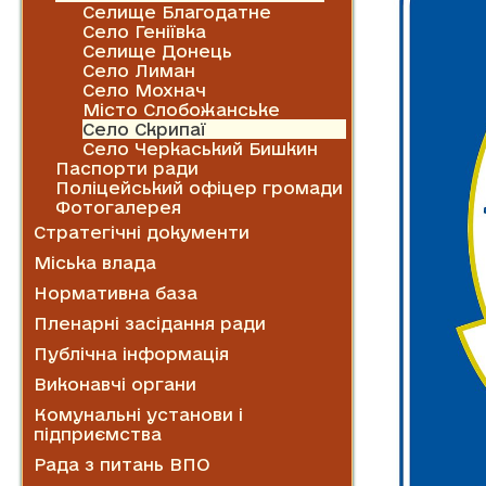
Селище Благодатне
Село Геніївка
Селище Донець
Село Лиман
Село Мохнач
Місто Слобожанське
Село Скрипаї
Село Черкаський Бишкин
Паспорти ради
Поліцейський офіцер громади
Фотогалерея
Стратегічні документи
Міська влада
Нормативна база
Пленарні засідання ради
Публічна інформація
Виконавчі органи
Комунальні установи і
підприємства
Рада з питань ВПО