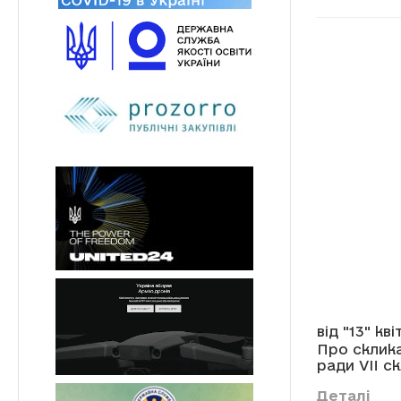
від "13" кв
Про склик
ради VII с
Деталі