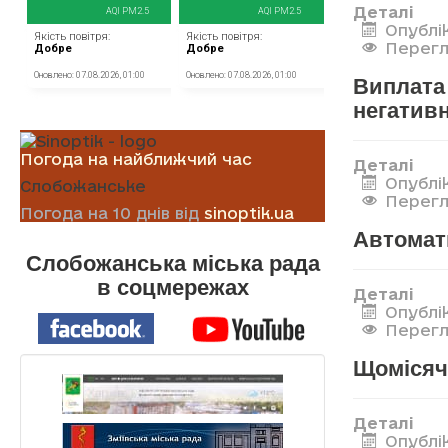
Деталі
Опублік
Перегл
Виплата 
негатив
Погода на найближчий час
Деталі
Опублік
Слобожанське
Перегл
Погода на 10 днів від
sinoptik.ua
Автомат
Слобожанська міська рада
в соцмережах
Деталі
Опублік
Перегл
Щомісяч
Деталі
Опублік