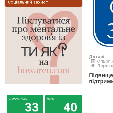
Соціальний захист
Деталі
Опублік
Перегл
Підвищен
підтримк