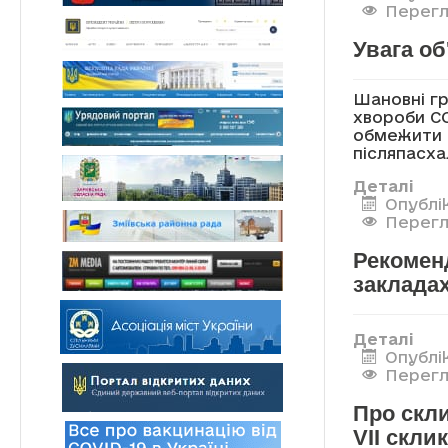
Перегля
Увага об
Шановні гр
хвороби CO
обмежити в
післяпасха
Деталі
Опублік
Перегля
Рекоменд
закладах
Деталі
Опублік
Перегл
Про скли
VII скли