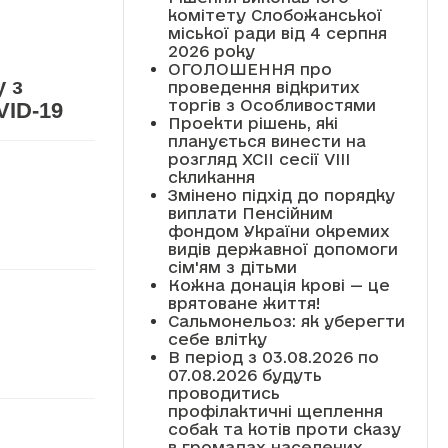
комітету Слобожанської
міської ради від 4 серпня
2026 року
ОГОЛОШЕННЯ про
 з
проведення відкритих
торгів з Особливостями
VID-19
Проекти рішень, які
планується винести на
розгляд XCII сесії VІІІ
скликання
Змінено підхід до порядку
виплати Пенсійним
фондом України окремих
видів державної допомоги
сім'ям з дітьми
Кожна донація крові — це
врятоване життя!
Сальмонельоз: як уберегти
себе влітку
В період з 03.08.2026 по
07.08.2026 будуть
проводитись
профілактичні щеплення
собак та котів проти сказу
в громадах населених