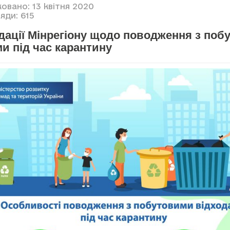
овано: 13 квітня 2020
яди: 615
дації Мінрегіону щодо поводження з поб
и під час карантину