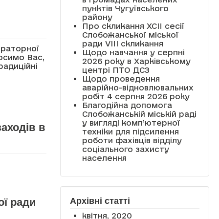
пунктів Чугуївського
району
Про скликання XCII сесії
Слобожанської міської
ради VIII скликання
іраторної
Щодо навчання у серпні
осимо Вас,
2026 року в Харківському
радиційні
центрі ПТО ДСЗ
Щодо проведення
аварійно-відновлювальних
робіт 4 серпня 2026 року
Благодійна допомога
Слобожанській міській раді
у вигляді комп’ютерної
заходів в
техніки для підсилення
роботи фахівців відділу
соціального захисту
населення
Архівні статті
ої ради
квітня, 2020