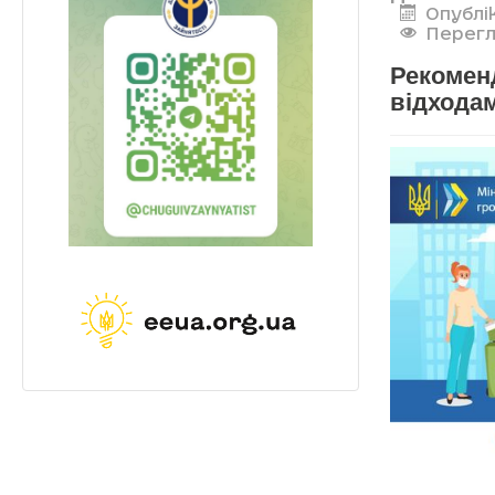
Опублік
Перегл
Рекомен
відходам