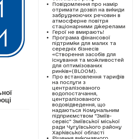
Повідомлення про намір
отримати дозвіл на викиди
забруднюючих речовин в
атмосферне повітря
стаціонарними джерелами
Герої не вмирають!
Програма фінансової
підтримки для малих та
середніх бізнесів
«Створення засобів для
існування та можливостей
для оптимізованих
ринків»(BLOOM).
Про встановлення тарифів
на послуги з
централізованого
ьної
водопостачання,
централізованого
році
водовідведення, що
надаються Комунальним
підприємством "Зміїв-
сервіс" Зміївської міської
ради Чугуївського району
Харківської області
Рішення виконавчого