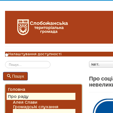
Налаштування доступності
квіт.
Пошук
Пошук
Про соц
невелик
Головна
Про раду
Алея Слави
Громадські слухання
Історична довідка