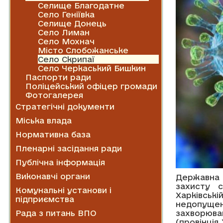
Селище Благодатне
Село Геніївка
Селище Донець
Село Лиман
Село Мохнач
Місто Слобожанське
Село Скрипаї
Село Черкаський Бишкин
Паспорти ради
Поліцейський офіцер громади
Фотогалерея
Стратегічні документи
Міська влада
Нормативна база
Пленарні засідання ради
Публічна інформація
Виконавчі органи
Державна 
захисту 
Комунальні установи і
Харківськ
підприємства
недопущен
Рада з питань ВПО
захворюва
(провінція