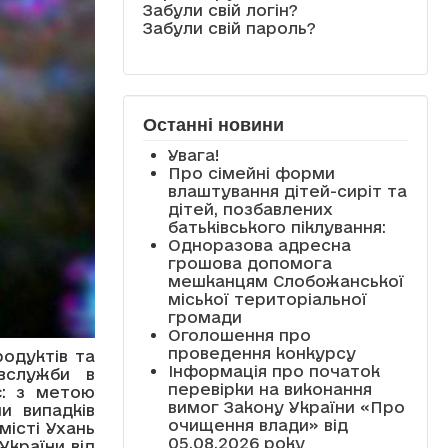
Забули свій логін?
Забули свій пароль?
Останні новини
Увага!
Про сімейні форми
влаштування дітей-сиріт та
дітей, позбавлених
батьківського піклування:
Одноразова адресна
грошова допомога
мешканцям Слобожанської
міської територіальної
громади
Оголошення про
проведення конкурсу
одуктів та
Інформація про початок
вслужби в
перевірки на виконання
є: з метою
вимог Закону України «Про
и випадків
очищення влади» від
істі Ухань
05.08.2026 року
України від