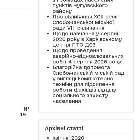
пунктів Чугуївського
району
Про скликання XCII сесії
Слобожанської міської
ради VIII скликання
Щодо навчання у серпні
2026 року в Харківському
центрі ПТО ДСЗ
Щодо проведення
аварійно-відновлювальних
робіт 4 серпня 2026 року
Благодійна допомога
Слобожанській міській раді
у вигляді комп’ютерної
техніки для підсилення
роботи фахівців відділу
соціального захисту
населення
№
19
Архівні статті
квітня, 2020