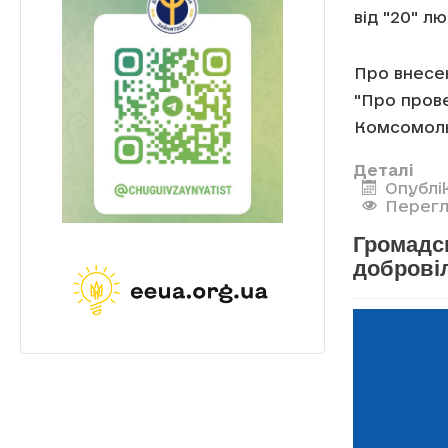
від "20" л
Про внесен
"Про пров
Комсомоль
Деталі
Опублі
Перегл
Громадс
доброві