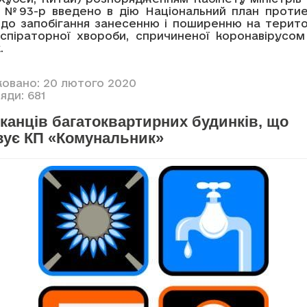
0 №93-р введено в дію Національний план протие
одо запобігання занесенню і поширенню на територ
аспіраторної хвороби, спричиненої коронавірусом
.
ковано: 20 лютого 2020
яди: 681
канців багатоквартирних будинків, що
вує КП «Комунальник»