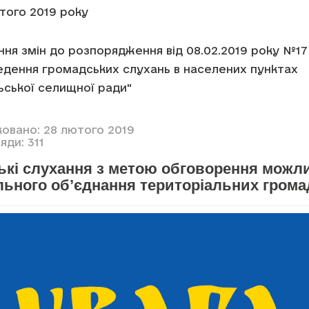
ютого 2019 року
ня змін до розпорядження від 08.02.2019 року №17
едення громадських слухань в населених пунктах
ської селищної ради"
ковано: 28 лютого 2019
яди: 311
ькі слухання з метою обговорення можл
льного об’єднання територіальних грома