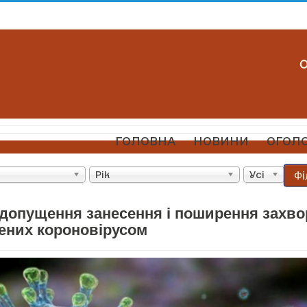
ГОЛОВНА
НОВИНИ
ОГОЛ
Фі
Рік
Усі
допущення занесення і поширення захв
ених короновірусом