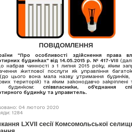
ПОВІДОМЛЕННЯ
раїни "Про особливості здійснення права вл
тирних будинках" від 14.05.2015 р. № 417-VIII
(дал
 що набрав чинності з 1 липня 2015 року, яким з
ачення житлової послуги як управління багато
(до цього вона мала назву утримання будинків,
ових територій) та яким законодавчо закріплені
ння будинком:
співвласники, об'єднання спі
ртирного будинку та управитель.
ковано: 04 лютого 2020
яди: 1284
кання LXVII сесії Комсомольської селищ
кання