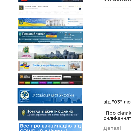
від "03" л
"Про склик
скликання"
Деталі