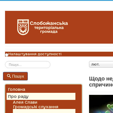
Налаштування доступності
лют.
Пошук
Пошук
Щодо не
спричин
Головна
Про раду
Алея Слави
Громадські слухання
Історична довідка