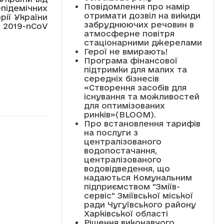
Повідомлення про намір
підемічних
отримати дозвіл на викиди
ії України
забруднюючих речовин в
 2019-nCoV
атмосферне повітря
стаціонарними джерелами
Герої не вмирають!
Програма фінансової
підтримки для малих та
середніх бізнесів
«Створення засобів для
існування та можливостей
для оптимізованих
ринків»(BLOOM).
Про встановлення тарифів
на послуги з
централізованого
водопостачання,
централізованого
водовідведення, що
надаються Комунальним
підприємством "Зміїв-
сервіс" Зміївської міської
ради Чугуївського району
Харківської області
Рішення виконавчого