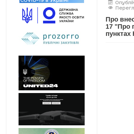
Опублі
Перегл
Про внес
17 "Про
пунктах