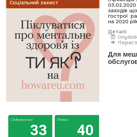
Соціальний захист
03.02.202
заходів щ
гострої р
на 2020 рік
Деталі
Опублі
Перегл
Для меш
обслуго