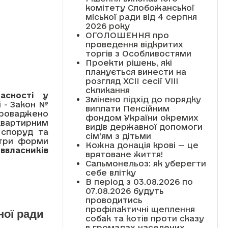
комітету Слобожанської
міської ради від 4 серпня
2026 року
ОГОЛОШЕННЯ про
проведення відкритих
торгів з Особливостями
Проекти рішень, які
планується винести на
розгляд XCII сесії VІІІ
скликання
асності у
Змінено підхід до порядку
і - Закон №
виплати Пенсійним
апроваджено
фондом України окремих
квартирним
видів державної допомоги
 споруд та
сім'ям з дітьми
 три форми
Кожна донація крові — це
ввласників
врятоване життя!
Сальмонельоз: як уберегти
себе влітку
В період з 03.08.2026 по
07.08.2026 будуть
проводитись
профілактичні щеплення
ної ради
собак та котів проти сказу
в громадах населених