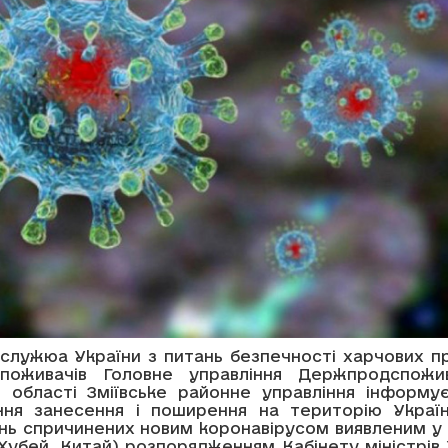
служюа України з питань безпечності харчових пр
споживачів Головне управління Держпродспожи
ій області Зміївське районне управління інформу
ня занесення і поширення на територію Україн
нь спричинених новим коронавірусом виявленим у м
 Хубей, Китай) розпорядженням Кабінету міністрів 