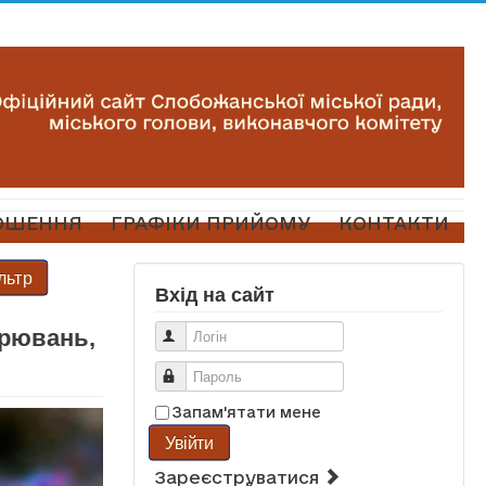
ОШЕННЯ
ГРАФІКИ ПРИЙОМУ
КОНТАКТИ
льтр
Вхід на сайт
орювань,
Логін
Пароль
Запам'ятати мене
Увійти
Зареєструватися