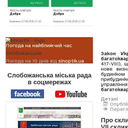
Погода на найближчий час
Слобожанське
Закон Ук
багатоквар
Погода на 10 днів від
sinoptik.ua
417-VIII),
нове визн
будинком 
Слобожанська міська рада
прибудинк
в соцмережах
управлі
багатоква
Деталі
Опублі
Перегл
Про скли
VII скли