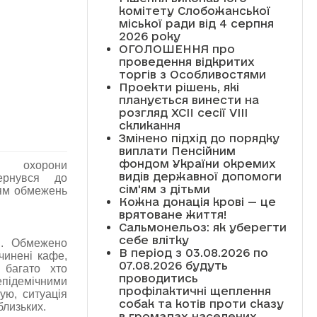
комітету Слобожанської
міської ради від 4 серпня
2026 року
ОГОЛОШЕННЯ про
проведення відкритих
торгів з Особливостями
Проекти рішень, які
планується винести на
розгляд XCII сесії VІІІ
скликання
Змінено підхід до порядку
виплати Пенсійним
фондом України окремих
орони
видів державної допомоги
рнувся до
сім'ям з дітьми
ням обмежень
Кожна донація крові — це
врятоване життя!
Сальмонельоз: як уберегти
себе влітку
н. Обмежено
В період з 03.08.2026 по
чинені кафе,
07.08.2026 будуть
 багато хто
проводитись
підемічними
профілактичні щеплення
ую, ситуація
собак та котів проти сказу
близьких.
в громадах населених