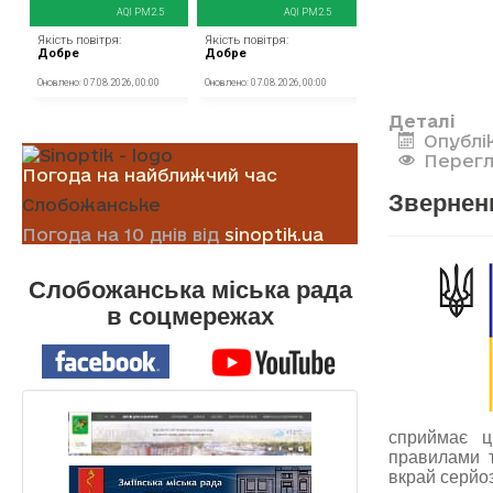
Деталі
Опублі
Перегл
Погода на найближчий час
Зверненн
Слобожанське
Погода на 10 днів від
sinoptik.ua
Слобожанська міська рада
в соцмережах
сприймає ц
правилами т
вкрай серйоз