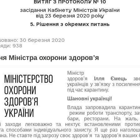
ВИТЯГ З ПРОТОКОЛУ № 10
засідання Кабінету Міністрів України
від 23 березня 2020 року
5. Рішення з окремих питань
ковано: 30 березня 2020
яди: 938
я Міністра охорони здоров’я
Міністр ох
здоров’я
Ілля Ємець
зве
українців у зв’язку з посилен
під час карантину.
Шановні українці!
Влада запровадила каранти
режим роботи транспорту, за
бари, ресторани. На жаль,
і заходи легковажно та нехтує встановленими протие
а способами індивідуального захисту. Я ще раз наголош
на. Не ставте під загрозу своє здоров’я та здоров’я ваших 