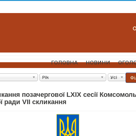
ГОЛОВНА
НОВИНИ
ОГОЛ
Фі
Рік
Усі
кання позачергової LXIX сесії Комсомол
 ради VII скликання