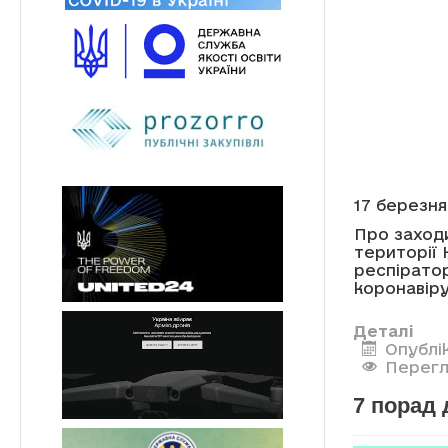
17 березня
Про заход
території
респіратор
коронавір
Деталі
Опублі
Перегл
7 порад 