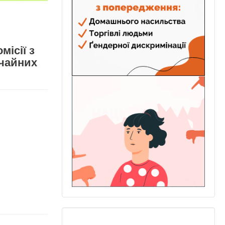
місії з
ичайних