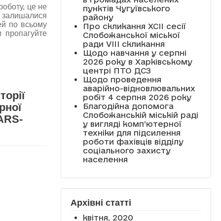
роботу, це не
пунктів Чугуївського
и залишалися
району
ей по всьому
Про скликання XCII сесії
и пропагуйте
Слобожанської міської
ради VIII скликання
Щодо навчання у серпні
2026 року в Харківському
центрі ПТО ДСЗ
Щодо проведення
аварійно-відновлювальних
торії
робіт 4 серпня 2026 року
рної
Благодійна допомога
Слобожанській міській раді
ARS-
у вигляді комп’ютерної
техніки для підсилення
роботи фахівців відділу
соціального захисту
населення
Архівні статті
квітня, 2020