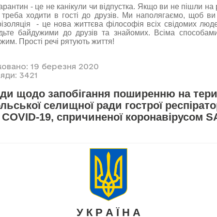
арантин - це не канікули чи відпустка. Якщо ви не пішли на 
 треба ходити в гості до друзів. Ми наполягаємо, щоб в
ізоляція - це нова життєва філософія всіх свідомих люд
удьте байдужими до друзів та знайомих. Всіма способам
им. Прості речі рятують життя!
ковано: 19 березня 2020
яди: 3421
ди щодо запобігання поширенню на тери
ьської селищної ради гострої респірато
 COVID-19, спричиненої коронавірусом S
У К Р А Ї Н А