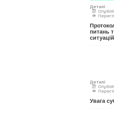
Деталі
Опублі
Перегл
Протокол
питань т
ситуацій
Деталі
Опублі
Перегл
Увага су