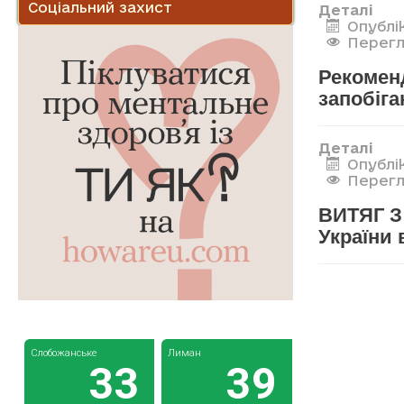
Соціальний захист
Деталі
Опублі
Перегл
Рекоменд
запобіг
Деталі
Опублі
Перегля
ВИТЯГ З
України 