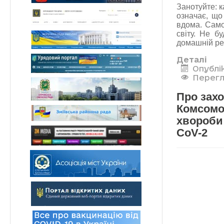
Занотуйте: к
означає, що
вдома. Само
світу. Не б
домашній реж
Деталі
Опублі
Перегл
Про захо
Комсомол
хвороби
CoV-2