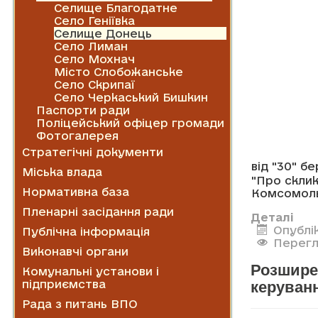
Селище Благодатне
Село Геніївка
Селище Донець
Село Лиман
Село Мохнач
Місто Слобожанське
Село Скрипаї
Село Черкаський Бишкин
Паспорти ради
Поліцейський офіцер громади
Фотогалерея
Стратегічні документи
від "30" б
Міська влада
"Про склик
Нормативна база
Комсомольс
Пленарні засідання ради
Деталі
Опублі
Публічна інформація
Перегл
Виконавчі органи
Розшире
Комунальні установи і
підприємства
керуванн
Рада з питань ВПО