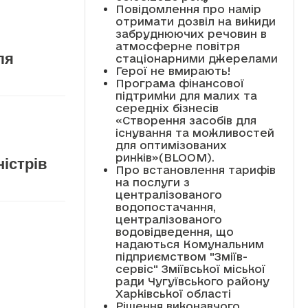
Повідомлення про намір
отримати дозвіл на викиди
забруднюючих речовин в
атмосферне повітря
ля
стаціонарними джерелами
Герої не вмирають!
Програма фінансової
підтримки для малих та
середніх бізнесів
«Створення засобів для
існування та можливостей
для оптимізованих
ринків»(BLOOM).
істрів
Про встановлення тарифів
на послуги з
централізованого
водопостачання,
централізованого
водовідведення, що
надаються Комунальним
підприємством "Зміїв-
сервіс" Зміївської міської
ради Чугуївського району
Харківської області
Рішення виконавчого