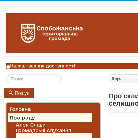
Налаштування доступності
бер.
Пошук
Пошук
Про скли
селищної
Головна
Про раду
Алея Слави
Громадські слухання
Історична довідка