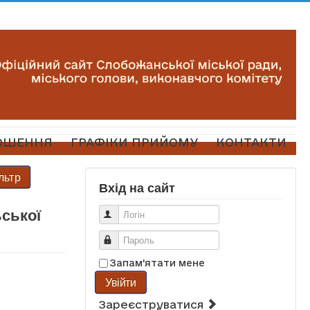
ОШЕННЯ
ГРАФІКИ ПРИЙОМУ
КОНТАКТИ
льтр
Вхід на сайт
ьської
Логін
Пароль
Запам'ятати мене
Увійти
Зареєструватися