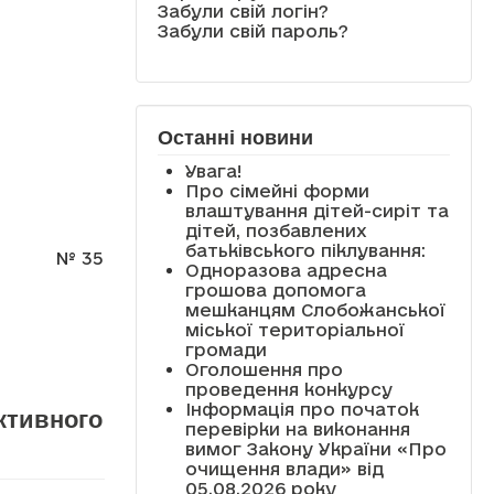
Забули свій логін?
Забули свій пароль?
Останні новини
Увага!
Про сімейні форми
влаштування дітей-сиріт та
дітей, позбавлених
батьківського піклування:
№ 35
Одноразова адресна
грошова допомога
мешканцям Слобожанської
міської територіальної
громади
Оголошення про
проведення конкурсу
Інформація про початок
ктивного
перевірки на виконання
вимог Закону України «Про
очищення влади» від
05.08.2026 року