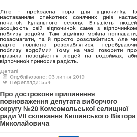
Літо - прекрасна пора для відпочинку. Із
наставанням спекотних сонячних днів настає
початок купального сезону. Більшість людей
асоціюють свій відпочинок саме з відпочинком
поблизу водойм. Там відмінно можна поплавати,
позасмагати, та й просто розслабитися. Але чи
варто повністю розслаблятися, перебуваючи
поблизу водойми? Тому на часі говорити про
правила поводження людей на водоймах, аби
відпочинок приносив радість.
Деталі
Опубліковано: 03 липня 2019
Перегляди: 554
Про дострокове припинення
повноваження депутата виборчого
округу №20 Комсомольської селищної
ради VII скликання Кишинського Віктора
Миколайовича