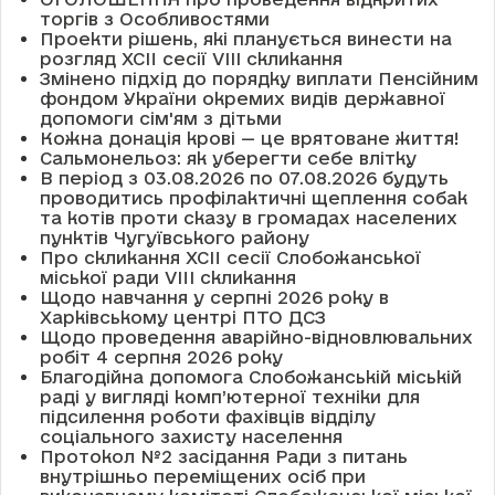
торгів з Особливостями
Проекти рішень, які планується винести на
розгляд XCII сесії VІІІ скликання
Змінено підхід до порядку виплати Пенсійним
фондом України окремих видів державної
допомоги сім'ям з дітьми
Кожна донація крові — це врятоване життя!
Сальмонельоз: як уберегти себе влітку
В період з 03.08.2026 по 07.08.2026 будуть
проводитись профілактичні щеплення собак
та котів проти сказу в громадах населених
пунктів Чугуївського району
Про скликання XCII сесії Слобожанської
міської ради VIII скликання
Щодо навчання у серпні 2026 року в
Харківському центрі ПТО ДСЗ
Щодо проведення аварійно-відновлювальних
робіт 4 серпня 2026 року
Благодійна допомога Слобожанській міській
раді у вигляді комп’ютерної техніки для
підсилення роботи фахівців відділу
соціального захисту населення
Протокол №2 засідання Ради з питань
внутрішньо переміщених осіб при