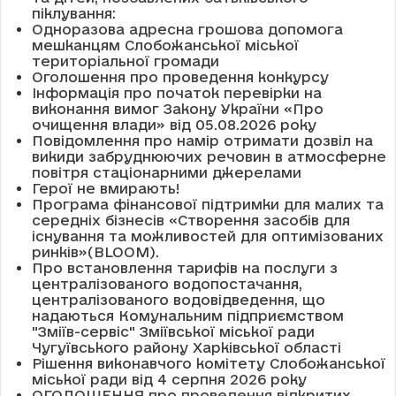
піклування:
Одноразова адресна грошова допомога
мешканцям Слобожанської міської
територіальної громади
Оголошення про проведення конкурсу
Інформація про початок перевірки на
виконання вимог Закону України «Про
очищення влади» від 05.08.2026 року
Повідомлення про намір отримати дозвіл на
викиди забруднюючих речовин в атмосферне
повітря стаціонарними джерелами
Герої не вмирають!
Програма фінансової підтримки для малих та
середніх бізнесів «Створення засобів для
існування та можливостей для оптимізованих
ринків»(BLOOM).
Про встановлення тарифів на послуги з
централізованого водопостачання,
централізованого водовідведення, що
надаються Комунальним підприємством
"Зміїв-сервіс" Зміївської міської ради
Чугуївського району Харківської області
Рішення виконавчого комітету Слобожанської
міської ради від 4 серпня 2026 року
ОГОЛОШЕННЯ про проведення відкритих