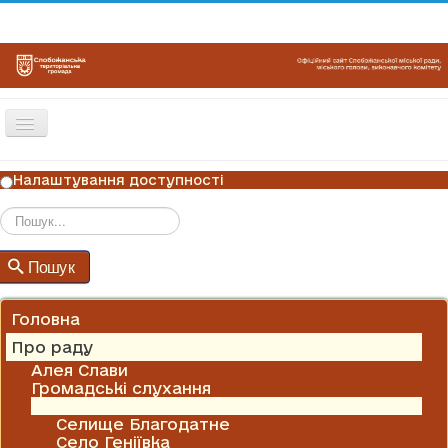
Перемикач
навігації
ГОЛОВНА
Налаштування доступності
НОВИНИ
ОГОЛОШЕННЯ
Пошук
Пошук
ГРАФІКИ ПРИЙОМУ
КОНТАКТИ
Головна
Про раду
Алея Слави
Громадські слухання
Історична довідка
Селище Благодатне
Село Геніївка