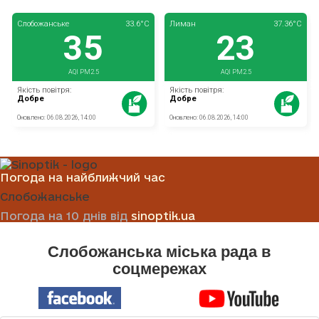
Погода на найближчий час
Слобожанське
Погода на 10 днів від
sinoptik.ua
Слобожанська міська рада в
соцмережах