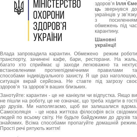
здоров’я
Ілля Єме
ць
звернувся до
українців у зв’язку
з посиленням
обмежень під час
карантину.
Шановні
українці!
Влада запровадила карантин. Обмежено режим роботи
транспорту, зачинені кафе, бари, ресторани. На жаль,
багато хто сприймає ці заходи легковажно та нехтує
встановленими протиепідемічними правилами та
способами індивідуального захисту. Я ще раз наголошую,
ситуація вкрай серйозна. Не ставте під загрозу своє
здоров’я та здоров’я ваших близьких.
Занотуйте: карантин - це не канікули чи відпустка. Якщо ви
не пішли на роботу, це не означає, що треба ходити в гості
до друзів. Ми наполягаємо, щоб ви залишалися вдома.
Самоізоляція - це нова життєва філософія всіх свідомих
людей по всьому світу. Не будьте байдужими до друзів та
знайомих. Всіма способами пропагуйте домашній режим.
Прості речі рятують життя!