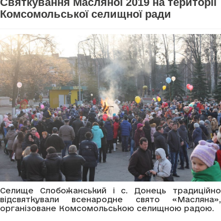
Святкування Масляної 2019 на території
Комсомольської селищної ради
Селище Слобожанський і с. Донець традиційно
відсвяткували всенародне свято «Масляна»,
організоване Комсомольською селищною радою.