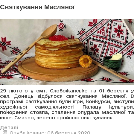
Святкування Масляної
29 лютого у смт. Слобожанське та 01 березня у
сел. Донець відбулося святкування Масляної. В
програмі святкування були ігри, конкурси, виступи
художньої самодіяльності Палацу культури,
покорення стовпа, спалення опудала Масляної та
інше. Смачно, весело пройшло святкування.
Деталі
Опубліковано: 06 березня 2020