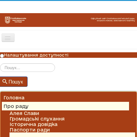
Перемикач
навігації
ГОЛОВНА
Налаштування доступності
НОВИНИ
ОГОЛОШЕННЯ
Пошук
Пошук
ГРАФІКИ ПРИЙОМУ
КОНТАКТИ
Головна
Про раду
Алея Слави
Громадські слухання
Історична довідка
Паспорти ради
Поліцейський офіцер громади