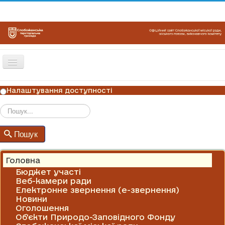
Перемикач
навігації
ГОЛОВНА
Налаштування доступності
НОВИНИ
ОГОЛОШЕННЯ
Пошук
Пошук
ГРАФІКИ ПРИЙОМУ
КОНТАКТИ
Головна
Бюджет участі
Веб-камери ради
Електронне звернення (е-звернення)
Новини
Оголошення
Об'єкти Природо-Заповідного Фонду