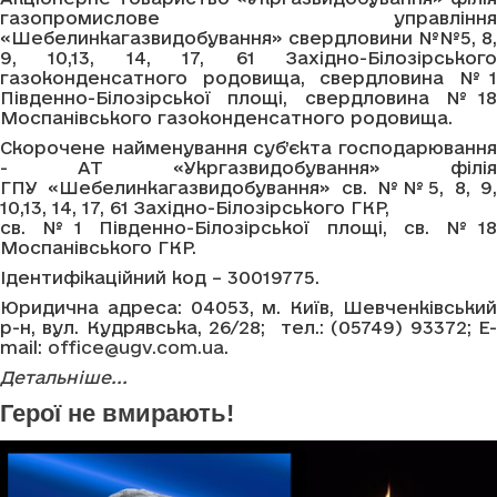
газопромислове управління
«Шебелинкагазвидобування» свердловини №№5, 8,
9, 10,13, 14, 17, 61 Західно-Білозірського
газоконденсатного родовища, свердловина №1
Південно-Білозірської площі, свердловина №18
Моспанівського газоконденсатного родовища.
Скорочене найменування суб’єкта господарювання
- АТ «Укргазвидобування» філія
ГПУ «Шебелинкагазвидобування» св. №№5, 8, 9,
10,13, 14, 17, 61 Західно-Білозірського ГКР,
св. №1 Південно-Білозірської площі, св. №18
Моспанівського ГКР.
Ідентифікаційний код – 30019775.
Юридична адреса: 04053, м. Київ, Шевченківський
р-н, вул. Кудрявська, 26/28; тел.: (05749) 93372; E-
mail:
office@ugv.com.ua
.
Детальніше...
Герої не вмирають!