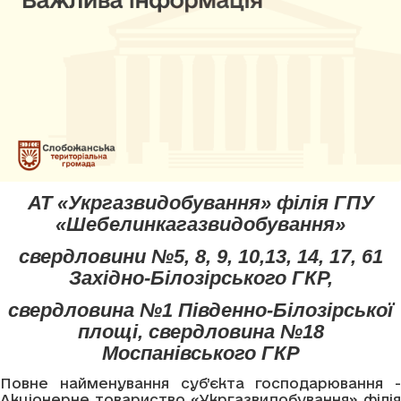
АТ «Укргазвидобування» філія ГПУ
«Шебелинкагазвидобування»
свердловини №5, 8, 9, 10,13, 14, 17, 61
Західно-Білозірського ГКР,
свердловина №1 Південно-Білозірської
площі, свердловина №18
Моспанівського ГКР
Повне найменування суб’єкта господарювання -
Акціонерне товариство «Укргазвидобування» філія